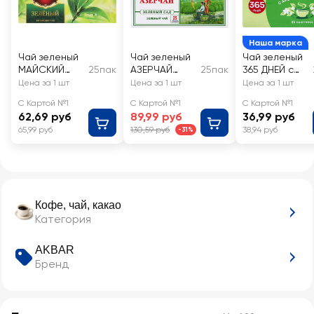
Наша марка
Чай зеленый
Чай зеленый
Чай зеленый
МАЙСКИЙ
25пак
АЗЕРЧАЙ
25пак
365 ДНЕЙ с
Зеленый
Зеленый сад
ароматом
Цена за 1 шт
Цена за 1 шт
Цена за 1 шт
жасмина
С Картой №1
С Картой №1
С Картой №1
62,69 руб
89,99 руб
36,99 руб
65,99 руб
130,59 руб
38,94 руб
-31%
Кофе, чай, какао
Категория
AKBAR
Бренд