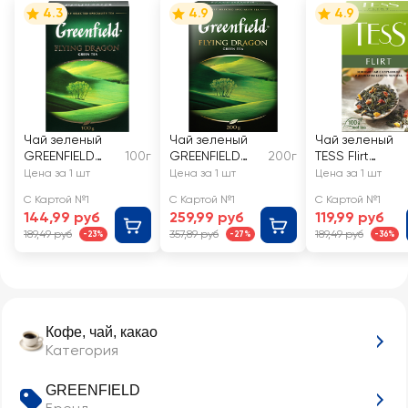
4.3
4.9
4.9
Чай зеленый
Чай зеленый
Чай зеленый
GREENFIELD
100г
GREENFIELD
200г
TESS Flirt
Flying Dragon
Flying Dragon
листовой
Цена за 1 шт
Цена за 1 шт
Цена за 1 шт
листовой
листовой
С Картой №1
С Картой №1
С Картой №1
144,99 руб
259,99 руб
119,99 руб
189,49 руб
357,89 руб
189,49 руб
-23%
-27%
-36%
Кофе, чай, какао
Категория
GREENFIELD