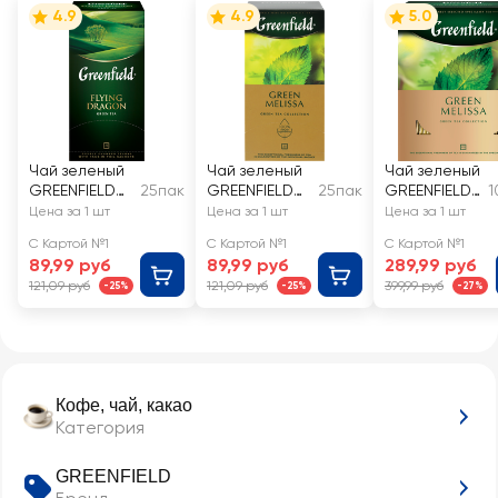
4.9
4.9
5.0
Чай зеленый
Чай зеленый
Чай зеленый
GREENFIELD
25пак
GREENFIELD
25пак
GREENFIELD
1
Flying Dragon
Green Melissa
Green
Цена за 1 шт
Цена за 1 шт
Цена за 1 шт
Melissa
С Картой №1
С Картой №1
С Картой №1
89,99 руб
89,99 руб
289,99 руб
121,09 руб
121,09 руб
399,99 руб
-25%
-25%
-27%
Кофе, чай, какао
Категория
GREENFIELD