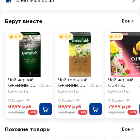
В наличии 21 шт
Берут вместе
Все
4.9
4.9
4.9
Чай черный
Чай травяной
Чай черный
GREENFIELD
25пак
GREENFIELD
25пак
CURTIS
Earl Grey
Camomile
Hawaii
Цена за 1 шт
Цена за 1 шт
Цена за 1 шт
Fantasy с
Meadow
Sunkiss
С Картой №1
С Картой №1
С Картой №1
ароматом
89,99 руб
89,99 руб
79,99 руб
бергамота
121,09 руб
121,09 руб
136,89 руб
-25%
-25%
-41%
Похожие товары
Все