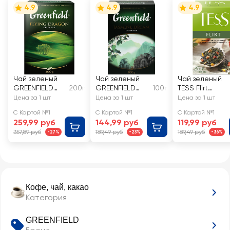
4.9
4.9
4.9
Чай зеленый
Чай зеленый
Чай зеленый
GREENFIELD
200г
GREENFIELD
100г
TESS Flirt
Flying Dragon
Jasmine Dream
листовой
Цена за 1 шт
Цена за 1 шт
Цена за 1 шт
листовой
листовой
С Картой №1
С Картой №1
С Картой №1
259,99 руб
144,99 руб
119,99 руб
357,89 руб
189,49 руб
189,49 руб
-27%
-23%
-36%
Кофе, чай, какао
Категория
GREENFIELD