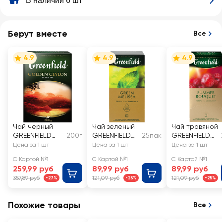
В наличии 6 шт
Берут вместе
Все
4.9
4.9
4.9
Чай черный
Чай зеленый
Чай травяной
GREENFIELD
200г
GREENFIELD
25пак
GREENFIELD
Golden Ceylon
Green Melissa
Summer
Цена за 1 шт
Цена за 1 шт
Цена за 1 шт
листовой
Bouquet
С Картой №1
С Картой №1
С Картой №1
259,99 руб
89,99 руб
89,99 руб
357,89 руб
121,09 руб
121,09 руб
-27%
-25%
-25%
Похожие товары
Все