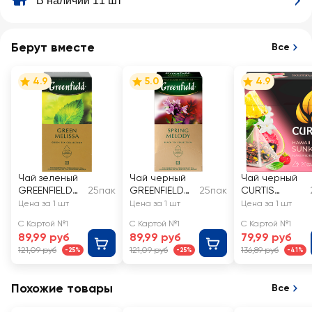
В наличии 11 шт
Берут вместе
Все
4.9
5.0
4.9
Чай зеленый
Чай черный
Чай черный
GREENFIELD
25пак
GREENFIELD
25пак
CURTIS
Green Melissa
Spring Melody
Hawaii
Цена за 1 шт
Цена за 1 шт
Цена за 1 шт
Sunkiss
С Картой №1
С Картой №1
С Картой №1
89,99 руб
89,99 руб
79,99 руб
121,09 руб
121,09 руб
136,89 руб
-25%
-25%
-41%
Похожие товары
Все