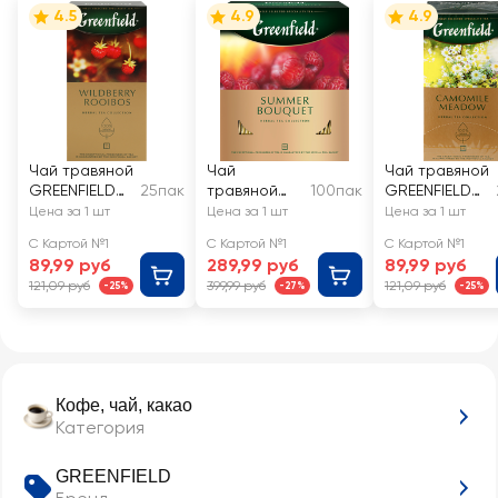
4.5
4.9
4.9
Чай травяной
Чай
Чай травяной
GREENFIELD
25пак
травяной
100пак
GREENFIELD
Wildberry
GREENFIELD
Camomile
Цена за 1 шт
Цена за 1 шт
Цена за 1 шт
Rooibos
Summer
Meadow
С Картой №1
С Картой №1
С Картой №1
Bouquet
89,99 руб
289,99 руб
89,99 руб
121,09 руб
399,99 руб
121,09 руб
-25%
-27%
-25%
Кофе, чай, какао
Категория
GREENFIELD