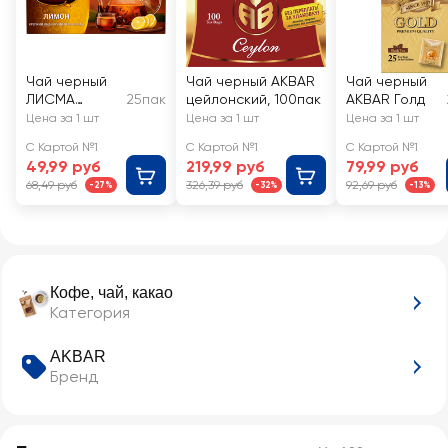
Чай черный
Чай черный AKBAR
Чай черный
ЛИСМА
25пак
цейлонский, 100пак
AKBAR Голд
Крепкий
Цена за 1 шт
Цена за 1 шт
Цена за 1 шт
лимон
С Картой №1
С Картой №1
С Картой №1
49,99 руб
219,99 руб
79,99 руб
68,49 руб
326,39 руб
92,69 руб
-27%
-32%
-13%
Кофе, чай, какао
Категория
AKBAR
Бренд