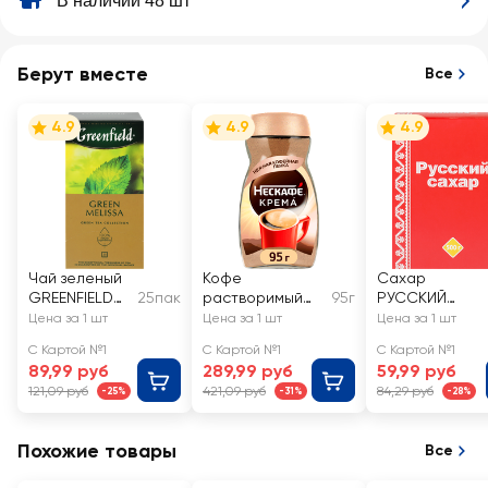
В наличии 48 шт
Берут вместе
Все
4.9
4.9
4.9
Чай зеленый
Кофе
Сахар
GREENFIELD
25пак
растворимый
95г
РУССКИЙ
Green Melissa
НЕСКАФЕ
кусковой
Цена за 1 шт
Цена за 1 шт
Цена за 1 шт
Классик Крема
С Картой №1
С Картой №1
С Картой №1
89,99 руб
289,99 руб
59,99 руб
121,09 руб
421,09 руб
84,29 руб
-25%
-31%
-28%
Похожие товары
Все