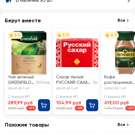
В наличии 95 шт
Берут вместе
Все
5.0
5.0
4.9
Чай зеленый
Сахар белый
Кофе
GREENFIELD
100пак
РУССКИЙ САХАР
1кг
растворимый
Green
кусковой
MONARCH
Цена за 1 шт
Цена за 1 шт
Цена за 1 шт
Melissa
Ориджинал
С Картой №1
С Картой №1
С Картой №1
натуральный
289,99 руб
104,99 руб
619,00 руб
сублимирован
399,99 руб
136,89 руб
1 134,73 руб
-27%
-23%
-45%
ый
Похожие товары
Все