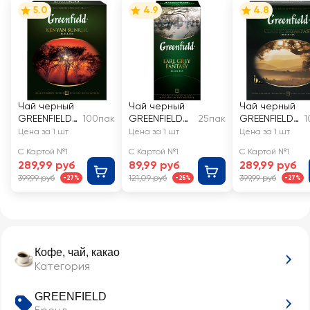
5.0
4.9
4.8
Чай черный
Чай черный
Чай черный
GREENFIELD
100пак
GREENFIELD
25пак
GREENFIELD
1
Kenyan
Earl Grey
Classic
Цена за 1 шт
Цена за 1 шт
Цена за 1 шт
Sunrise
Fantasy с
Breakfast
С Картой №1
С Картой №1
С Картой №1
ароматом
289,99 руб
89,99 руб
289,99 руб
бергамота
399,99 руб
121,09 руб
399,99 руб
-27%
-25%
-27%
Кофе, чай, какао
Категория
GREENFIELD