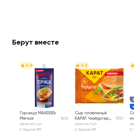
Берут вместе
4.8
4.6
Горчица МАХЕЕВЪ
Сыр плавленый
О
Мягкая
140г
КАРАТ Чизбургер
130г
м
25%, без змж
Л
Цена за 1 шт
Цена за 1 шт
Це
С Картой №1
С Картой №1
С 