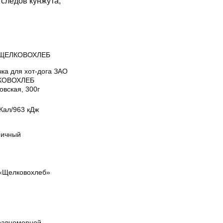
следов кунжута,
 ЩЕЛКОВОХЛЕБ
ка для хот-дога ЗАО
КОВОХЛЕБ
овская, 300г
Кал/963 кДж
ичный
«Щелковохлеб»
равномерной