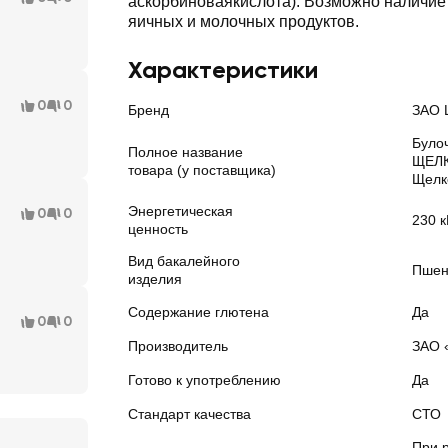
аскорбиноваякислота). Возможно наличие 
яичных и молочных продуктов.
Характеристики
0
0
Бренд
ЗАО
Булоч
Полное название
ЩЕЛ
товара (у поставщика)
Щелк
Энергетическая
0
0
230 к
ценность
Вид бакалейного
Пшен
изделия
Содержание глютена
Да
0
0
Производитель
ЗАО 
Готово к употреблению
Да
Стандарт качества
СТО
При 