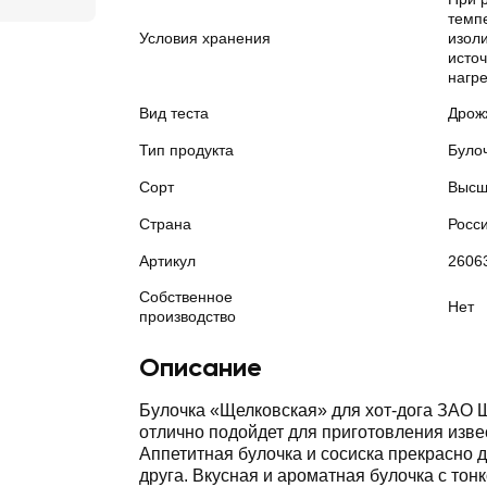
темп
Условия хранения
изол
источ
нагр
Вид теста
Дрож
Тип продукта
Було
Сорт
Высш
Страна
Росс
Артикул
2606
Собственное
Нет
производство
Описание
Булочка «Щелковская» для хот-дога ЗА
отлично подойдет для приготовления изве
Аппетитная булочка и сосиска прекрасно 
друга. Вкусная и ароматная булочка с тонк