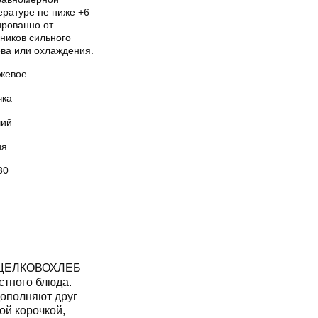
ературе не ниже +6
ированно от
ников сильного
ева или охлаждения.
жевое
чка
ий
ия
30
О ЩЕЛКОВОХЛЕБ
стного блюда.
дополняют друг
ой корочкой,