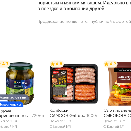
пористым и мягким мякишем. Идеально в 
в поездке и в компании друзей.
Предложение не является публичной офертой
4.7
4.8
4.9
Баллы за отзыв
Наша марка
гурцы
Колбаски
Сыр плавлен
аринованные
720мл
САМСОН Grill box
1000г
СЫРОБОГАТОВ
ЕНТА
4х4: мергез,
для бургера 
на за 1 шт
Цена за 1 шт
Цена за 1 шт
чоризо,
без змж
Картой №1
С Картой №1
С Картой №1