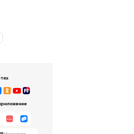
етях
приложение