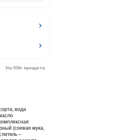
На 100г продукта
орта, вода
масло
комплексная
рный (соевая мука,
слитель –