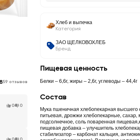
Хлеб и выпечка
Категория
ЗАО ЩЕЛКОВОХЛЕБ
Бренд
Пищевая ценность
8
Белки – 6,6г, жиры – 2,6г, углеводы – 44,4г
59 отзывов
Состав
0
0
Мука пшеничная хлебопекарная высшего с
питьевая, дрожжи хлебопекарные, сахар, 
подсолнечное, соль поваренная пищевая,
пищевая добавка – улучшитель хлебопека
стабилизатор – карбонат кальция, антиоки
0
0