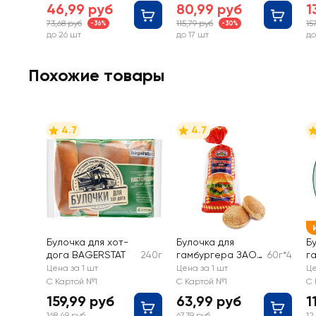
46,99 руб
80,99 руб
1
73,68 руб
115,79 руб
15
-36%
-30%
до 26 шт
до 17 шт
до
Похожие товары
4.7
4.7
Булочка для хот-
Булочка для
Б
дога BAGERSTAT
240г
гамбургера ЗАО
60г*4
г
ЩЕЛКОВОХЛЕБ,
F
Цена за 1 шт
Цена за 1 шт
Це
4x60г
С Картой №1
С Картой №1
С 
159,99 руб
63,99 руб
1
168,49 руб
67,39 руб
12