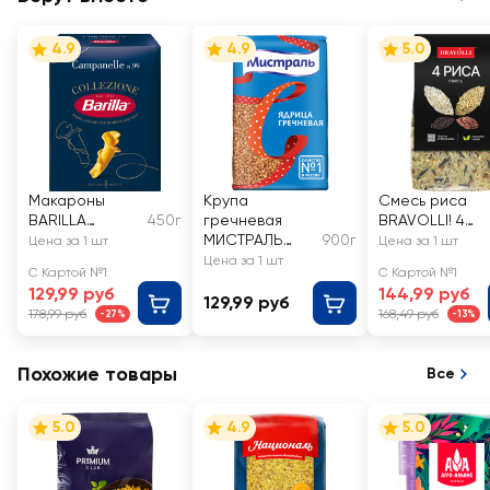
4.9
4.9
5.0
Макароны
Крупа
Смесь риса
BARILLA
450г
гречневая
BRAVOLLI! 4
Campanelle из
МИСТРАЛЬ
900г
риса
Цена за 1 шт
Цена за 1 шт
твердых
ядрица высший
Цена за 1 шт
С Картой №1
С Картой №1
сортов
сорт
129,99 руб
144,99 руб
пшеницы
129,99 руб
178,99 руб
168,49 руб
-27%
-13%
Похожие товары
Все
5.0
4.9
5.0