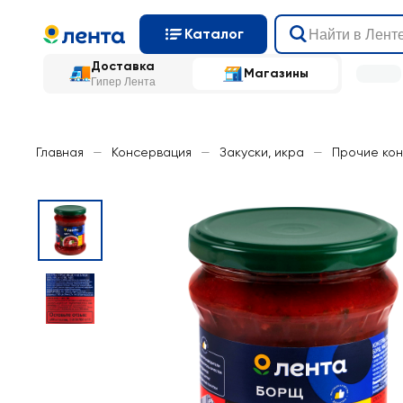
Каталог
Доставка
Магазины
Гипер Лента
Главная
—
Консервация
—
Закуски, икра
—
Прочие ко