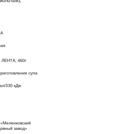
молотый),
ТА
ная
 ЛЕНТА, 460г
приготовления супа
ал/330 кДж
щ
«Меленковский
ервный завод»