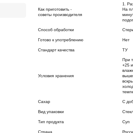
1. Ра
Как приготовить -
На пл
советы производителя
минут
подог
Способ обработки
Стер
Готово к употреблению
Нет
Стандарт качества
ТУ
При т
+25 
влажн
Условия хранения
выше
вскры
холо
темпе
Сахар
С до
Вид упаковки
Стек
Тип продукта
Суп
Страна
Росс