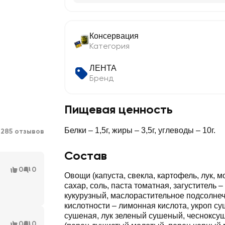
Консервация
Категория
ЛЕНТА
Бренд
Пищевая ценность
7
Белки – 1,5г, жиры – 3,5г, углеводы – 10г.
285 отзывов
Состав
0
0
Овощи (капуста, свекла, картофель, лук, мо
сахар, соль, паста томатная, загуститель 
кукурузный, маслорастительное подсолнеч
кислотности – лимонная кислота, укроп с
сушеная, лук зеленый сушеный, чесноксу
0
0