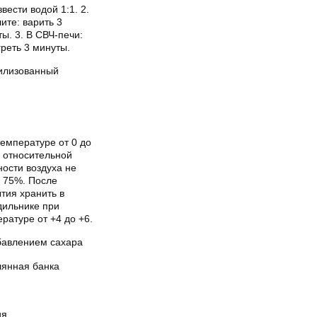
звести водой 1:1. 2.
ите: варить 3
ы. 3. В СВЧ-печи:
реть 3 минуты.
илизованный
емпературе от 0 до
и относительной
ости воздуха не
 75%. После
тия хранить в
дильнике при
ратуре от +4 до +6.
бавлением сахара
лянная банка
ия