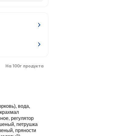
На 100г продукта
рковь), вода,
– крахмал
ное, регулятор
ушеный, петрушка
шеный, пряности