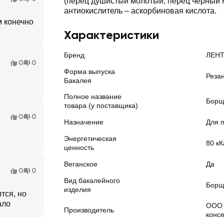
(перец душистый молотый, перец черный 
антиокислитель – аскорбиновая кислота.
м конечно
Характеристики
Бренд
ЛЕН
0
0
Форма выпуска
Реза
Бакалея
Полное название
Борщ
товара (у поставщика)
0
0
Назначение
Для 
Энергетическая
80 кК
ценность
Веганское
Да
0
0
Вид бакалейного
Бор
изделия
тся, но
ало
ООО 
Производитель
конс