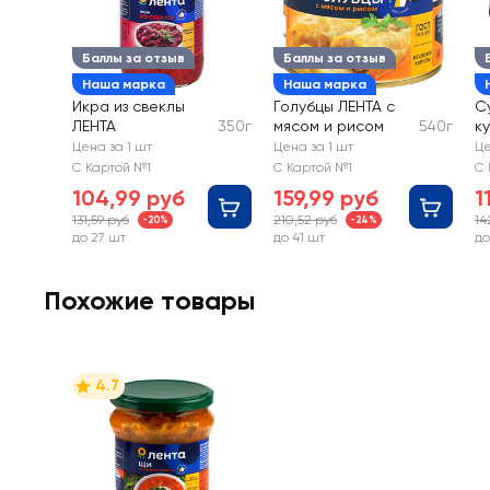
Баллы за отзыв
Баллы за отзыв
Наша марка
Наша марка
Икра из свеклы
Голубцы ЛЕНТА с
С
ЛЕНТА
350г
мясом и рисом
540г
к
Цена за 1 шт
Цена за 1 шт
Це
С Картой №1
С Картой №1
С 
104,99 руб
159,99 руб
1
131,59 руб
210,52 руб
14
-20%
-24%
до 27 шт
до 41 шт
до
Похожие товары
4.7