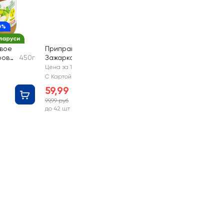
0%
ларуси
вое
Приправа MAGGI
ров
450г
Зажарка
60г
Цена за 1 шт
С Картой №1
59,99 руб
99,99 руб
-40%
до 42 шт