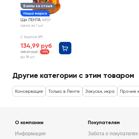
Баллы за отзыв
Наша марка
Щи ЛЕНТА
460г
Цена за 1 шт
С Картой №1
134,99 руб
168,49 руб
-19%
до 18 шт
Другие категории с этим товаром
Консервация
Только в Ленте
Закуски, икра
Прочие 
О компании
Покупателям
Информация
Забота о покупателях