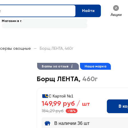
Найти
Акции
Магазин в г.
нсервы овощные
—
Борщ ЛЕНТА, 460г
Баллы за отзыв
Наша марка
Борщ ЛЕНТА
,
460г
С Картой №1
149,99 руб /
шт
В к
184,29 руб
-18%
В наличии 36 шт