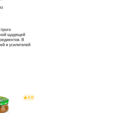
93
трого
ьной щадящей
редиентов. В
лей и усилителей
5.0