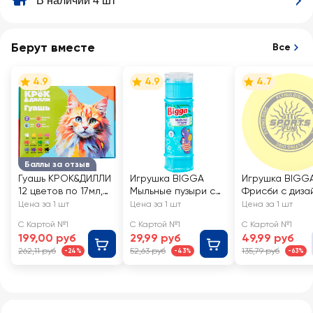
В наличии 4 шт
Берут вместе
Все
4.9
4.9
4.7
Баллы за отзыв
Гуашь КРОК&ДИЛЛИ
Игрушка BIGGA
Игрушка BIGG
12 цветов по 17мл,
Мыльные пузыри с
Фрисби с диза
Арт. Ф113312
лабиринтом на
23см
Цена за 1 шт
Цена за 1 шт
Цена за 1 шт
крышке, 55мл, Арт.
С Картой №1
С Картой №1
С Картой №1
BB258
199,00 руб
29,99 руб
49,99 руб
262,11 руб
52,63 руб
135,79 руб
-24%
-43%
-63%