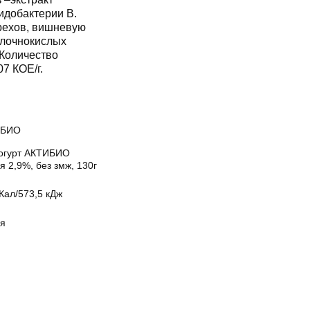
фидобактерии B.
орехов, вишневую
олочнокислых
 Количество
7 КОЕ/г.
ИБИО
огурт АКТИБИО
 2,9%, без змж, 130г
Кал/573,5 кДж
я