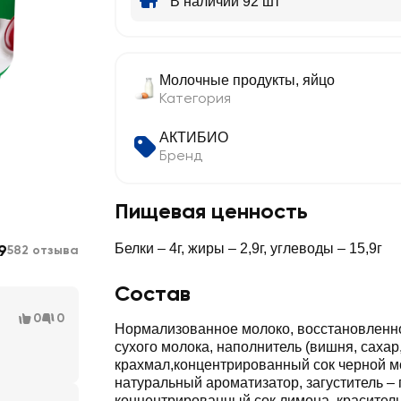
В наличии 92 шт
Молочные продукты, яйцо
Категория
АКТИБИО
Бренд
Пищевая ценность
9
Белки – 4г, жиры – 2,9г, углеводы – 15,9г
582 отзыва
Состав
0
0
Нормализованное молоко, восстановленн
сухого молока, наполнитель (вишня, сахар
крахмал,концентрированный сок черной м
натуральный ароматизатор, загуститель – 
концентрированный сок лимона, краситель