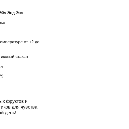
Эйч Энд Эн»
вье
температуре от +2 до
тиковый стакан
ия
79
ых фруктов и
иков для чувства
ый день!