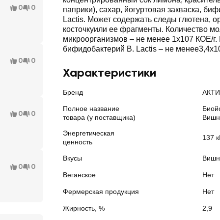
0
0
паприки), сахар, йогуртовая закваска, би
Lactis. Может содержать следы глютена, 
косточкуили ее фрагменты. Количество м
микроорганизмов – не менее 1х107 КОЕ/г.
бифидобактерий B. Lactis – не менее3,4х10
0
0
Характеристики
Бренд
АКТ
Полное название
Биой
0
0
товара (у поставщика)
Вишня
Энергетическая
137 к
ценность
Вкусы
Вишн
0
0
Веганское
Нет
Фермерская продукция
Нет
Жирность, %
2,9