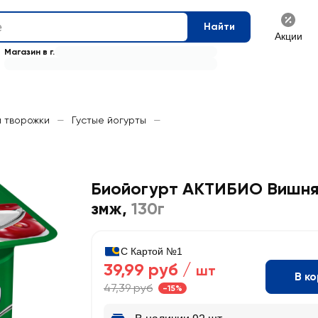
Найти
Акции
Магазин в г.
и творожки
—
Густые йогурты
—
Биойогурт АКТИБИО Вишня 
змж
,
130г
С Картой №1
39,99 руб /
шт
В к
47,39 руб
-15%