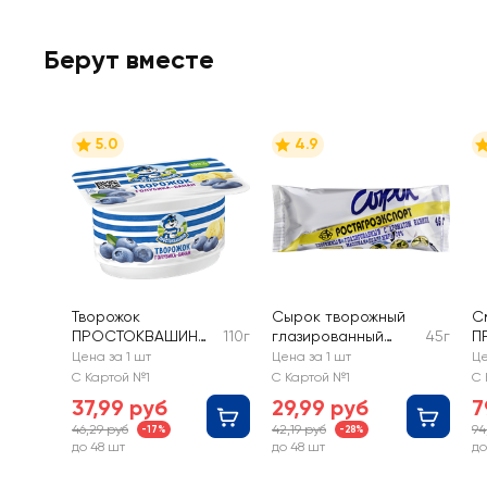
Берут вместе
5.0
4.9
Творожок
Сырок творожный
С
ПРОСТОКВАШИНО
110г
глазированный
45г
П
с голубикой,
РОСТАГРОЭКСПОР
15
Цена за 1 шт
Цена за 1 шт
Це
бананом 3,6%, без
Т с ванилином 20%,
С Картой №1
С Картой №1
С 
змж
без змж
37,99 руб
29,99 руб
7
46,29 руб
42,19 руб
94
-17%
-28%
до 48 шт
до 48 шт
до