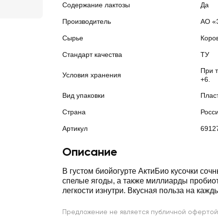
Содержание лактозы
Да
Производитель
АО «
Сырье
Коро
Стандарт качества
ТУ
При 
Условия хранения
+6.
Вид упаковки
Плас
Страна
Росс
Артикул
6912
Описание
В густом биойогурте АктиБио кусочки сочн
спелые ягоды, а также миллиарды пробиот
легкости изнутри. Вкусная польза на кажд
Предложение не является публичной офертой