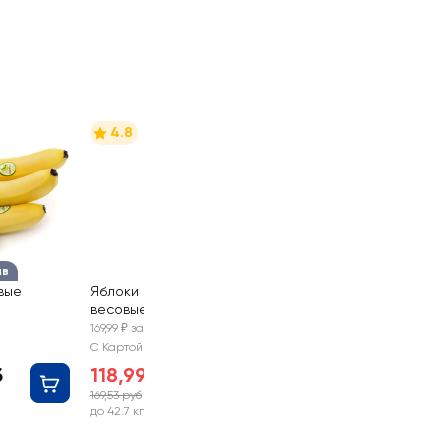
4.8
ыв
вые
Яблоки Гала,
весовые
0.7 кг
169,99 ₽ за 1 кг
С Картой №1
б
118,99 руб
169,53 руб
-29%
до 42.7 кг