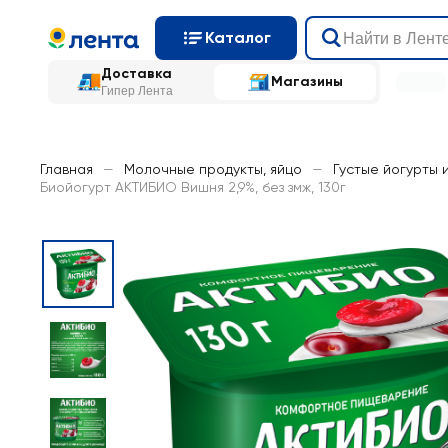
Каталог
Доставка
Магазины
Гипер Лента
Главная
—
Молочные продукты, яйцо
—
Густые йогурты 
Биойогурт АКТИБИО Вишня 2,9%, без змж, 130г