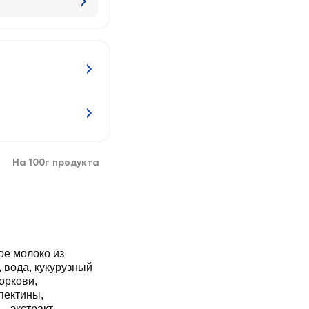
На 100г продукта
ое молоко из
, вода, кукурузный
оркови,
пектины,
 –экстракт