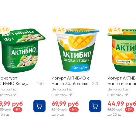
5.0
4.9
4.9
иойогурт
Йогурт АКТИБИО с
Йогурт АКТИБ
КТИБИО Киви,
130г
манго 3%, без змж
220г
манго и папа
юсли 3%, без змж
без сахара 3%
на за 1 шт
Цена за 1 шт
Цена за 1 шт
змж
Картой №1
С Картой №1
С Картой №1
9,99 руб
69,99 руб
44,99 ру
,39 руб
82,19 руб
58,99 руб
-15%
-14%
-23%
 64 шт
до 6 шт
до 20 шт