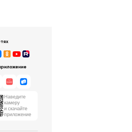
етях
приложение
Наведите
камеру
и скачайте
приложение