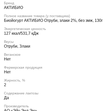
Бренд
АКТИБИО
Полное название товара (у поставщика)
Биойогурт АКТИБИО Отруби, злаки 2%, без змж, 130г
Энергетическая ценность
127 ккал/531,7 кДж
Вкусы
Отруби, Злаки
Веганское
Нет
Фермерская продукция
Нет
Жирность, %
2
Содержание лактозы
Да
Производитель
АО «Эйч Энд Эн»