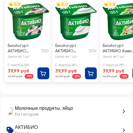
5.0
5.0
5.0
Биойогурт
Биойогурт
Биойогурт
АКТИБИО
130г
АКТИБИО
130г
АКТИБИО Киви,
Черника, 5
Натуральный
мюсли 3%, без
Цена за 1 шт
Цена за 1 шт
Цена за 1 шт
злаков, лен 3%,
3,5%, без змж
змж
С Картой №1
С Картой №1
С Картой №1
без змж
39,99 руб
39,99 руб
39,99 руб
47,39 руб
47,39 руб
47,39 руб
-15%
-15%
-15%
Молочные продукты, яйцо
Категория
АКТИБИО