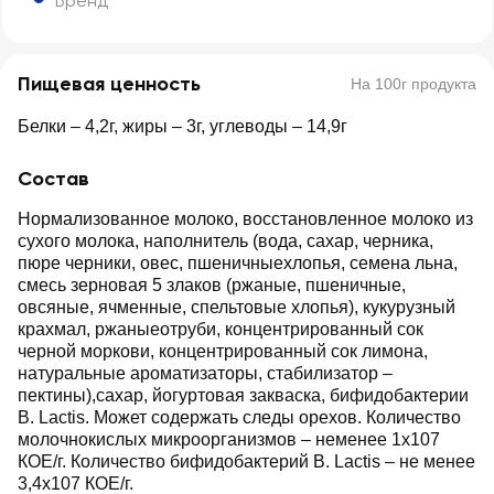
Бренд
Пищевая ценность
На 100г продукта
Белки – 4,2г, жиры – 3г, углеводы – 14,9г
Состав
Нормализованное молоко, восстановленное молоко из
сухого молока, наполнитель (вода, сахар, черника,
пюре черники, овес, пшеничныехлопья, семена льна,
смесь зерновая 5 злаков (ржаные, пшеничные,
овсяные, ячменные, спельтовые хлопья), кукурузный
крахмал, ржаныеотруби, концентрированный сок
черной моркови, концентрированный сок лимона,
натуральные ароматизаторы, стабилизатор –
пектины),сахар, йогуртовая закваска, бифидобактерии
B. Lactis. Может содержать следы орехов. Количество
молочнокислых микроорганизмов – неменее 1х107
КОЕ/г. Количество бифидобактерий B. Lactis – не менее
3,4х107 КОЕ/г.