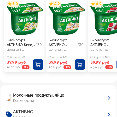
5.0
4.9
4.9
Биойогурт
Биойогурт
Биойогурт
АКТИБИО Киви,
130г
АКТИБИО
130г
АКТИБИО
мюсли 3%, без
Отруби, злаки
Вишня 2,9%, бе
Цена за 1 шт
Цена за 1 шт
Цена за 1 шт
змж
2%, без змж
змж
С Картой №1
С Картой №1
С Картой №1
39,99 руб
39,99 руб
39,99 руб
47,39 руб
47,39 руб
47,39 руб
-15%
-15%
-15%
Молочные продукты, яйцо
Категория
АКТИБИО