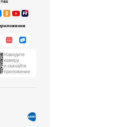
етях
приложение
Наведите
камеру
и скачайте
приложение