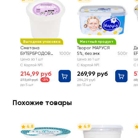
Выгодная упаковка
Местный продукт
Сметана
Творог МАРУСЯ
Д
БУТЕРБРОДОВ
1000г
5%, без змж
500г
EP
15%, без змж
Б
Цена за 1 шт
Цена за 1 шт
Це
кр
С Картой №1
С Картой №1
С 
214,99 руб
269,99 руб
5
273,69 руб
284,29 руб
68
-21%
до 5 шт
до 13 шт
до
Похожие товары
4.8
4.9