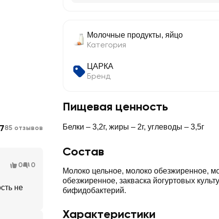
Молочные продукты, яйцо
Категория
ЦАРКА
Бренд
Пищевая ценность
7
Белки – 3,2г, жиры – 2г, углеводы – 3,5г
85 отзывов
Состав
0
0
Молоко цельное, молоко обезжиренное, м
обезжиренное, закваска йогуртовых культу
сть не
бифидобактерий.
Характеристики