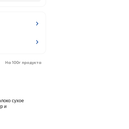
На 100г продукта
олоко сухое
р и