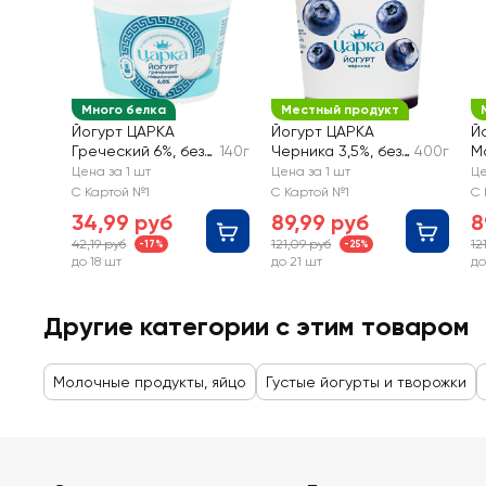
Много белка
Местный продукт
Йогурт ЦАРКА
Йогурт ЦАРКА
Й
Греческий 6%, без
140г
Черника 3,5%, без
400г
Ма
змж
змж
з
Цена за 1 шт
Цена за 1 шт
Це
С Картой №1
С Картой №1
С 
34,99 руб
89,99 руб
8
42,19 руб
121,09 руб
12
-17%
-25%
до 18 шт
до 21 шт
до
Другие категории с этим товаром
Молочные продукты, яйцо
Густые йогурты и творожки