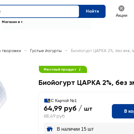
Найти
Акции
Магазин в г.
и творожки
—
Густые йогурты
—
Биойогурт ЦАРКА 2%, без змж, 
Местный продукт
Биойогурт ЦАРКА 2%, без 
С Картой №1
64,99 руб /
шт
В к
68,49 руб
В наличии 15 шт