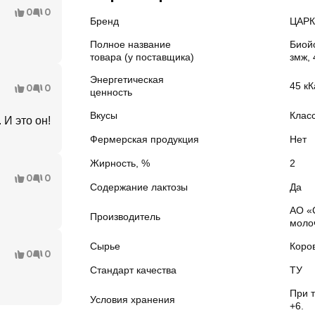
0
0
Бренд
ЦАРК
Полное название
Биой
товара (у поставщика)
змж, 
Энергетическая
45 кК
0
0
ценность
Вкусы
Клас
 И это он!
Фермерская продукция
Нет
Жирность, %
2
0
0
Содержание лактозы
Да
АО «
Производитель
моло
Сырье
Коро
0
0
Стандарт качества
ТУ
При 
Условия хранения
+6.