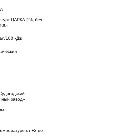
А
огурт ЦАРКА 2%, без
400г
ал/188 кДж
сический
Судогодский
чный завод»
вье
температуре от +2 до