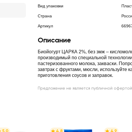
Вид упаковки
Плас
Страна
Росс
Артикул
6696
Описание
Биойогурт ЦАРКА 2%, без змж – кисломол
производимый по специальной технологии
пастеризованного молока, закваски. Попро
завтрак с фруктами, мюсли, используйте к
приготовления соусов и заправок.
Предложение не является публичной офертой
5.0
4.8
4.9