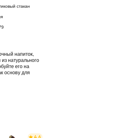
тиковый стакан
ия
79
очный напиток,
 из натурального
буйте его на
ак основу для
4.6