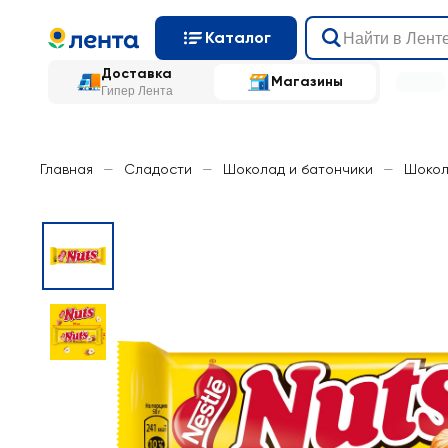
Каталог
Доставка
Магазины
Гипер Лента
Главная
—
Сладости
—
Шоколад и батончики
—
Шокол