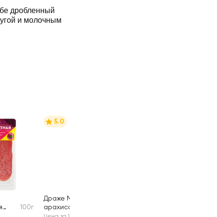
ебе дробленный
нугой и молочным
5.0
Драже M&M'S С
я
100г
арахисом
45г
Цена за 1 шт