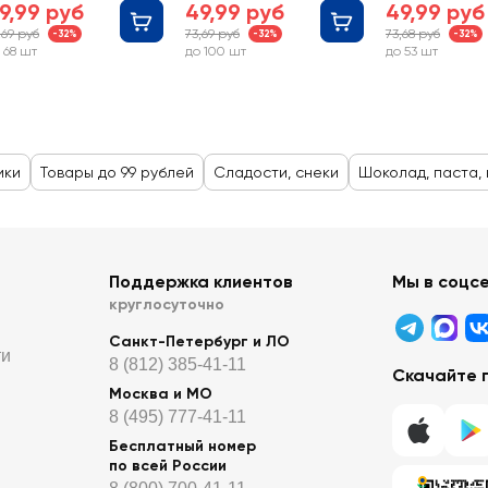
9,99 руб
49,99 руб
49,99 руб
хрустящей в
,69 руб
73,69 руб
73,68 руб
-32%
-32%
-32%
 68 шт
до 100 шт
до 53 шт
ики
Товары до 99 рублей
Сладости, снеки
Шоколад, паста,
Поддержка клиентов
Мы в соцс
круглосуточно
Санкт-Петербург и ЛО
ти
8 (812) 385-41-11
Скачайте 
Москва и МО
8 (495) 777-41-11
Бесплатный номер
по всей России