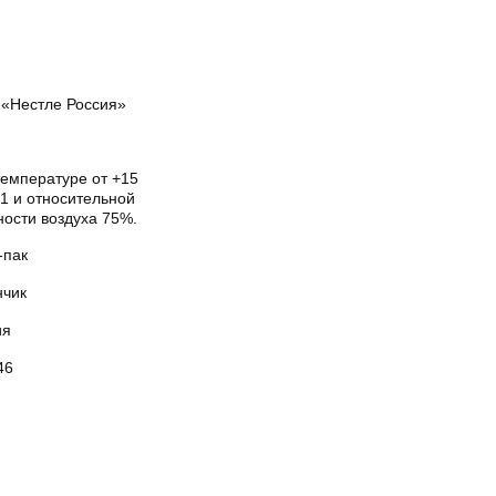
«Нестле Россия»
температуре от +15
1 и относительной
ности воздуха 75%.
-пак
нчик
ия
46