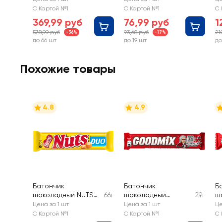
желейной
С Картой №1
С Картой №1
С 
начинкой со
369,99 руб
76,99 руб
1
вкусом вишни
578,99 руб
93,68 руб
21
-36%
-17%
до 66 шт
до 19 шт
до
Похожие товары
4.8
4.9
Батончик
Батончик
Б
шоколадный NUTS
66г
шоколадный
29г
ш
Мегабайт duo
GOODMIX
G
Цена за 1 шт
Цена за 1 шт
Це
молочный с
в
С Картой №1
С Картой №1
С 
хрустящей вафлей
х