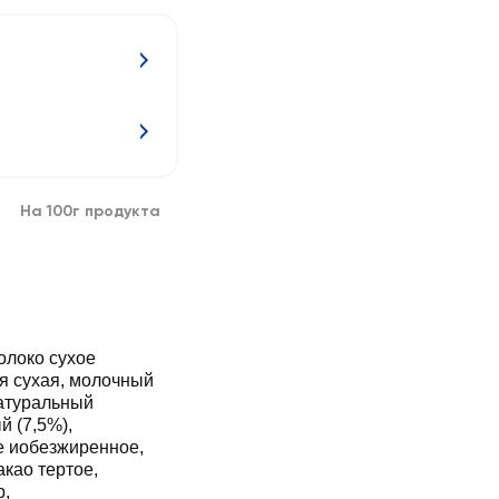
На 100г продукта
олоко сухое
ая сухая, молочный
натуральный
й (7,5%),
е иобезжиренное,
акао тертое,
р,