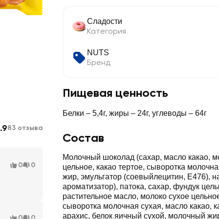
Сладости
Категория
NUTS
Бренд
Пищевая ценность
Белки – 5,4г, жиры – 24г, углеводы – 64г
.9
83 отзыва
Состав
Молочный шоколад (сахар, масло какао, м
0
0
цельное, какао тертое, сыворотка молочн
жир, эмульгатор (соевыйлецитин, Е476), 
ароматизатор), патока, сахар, фундук целы
растительное масло, молоко сухое цельно
сыворотка молочная сухая, масло какао, к
арахис, белок яичный сухой, молочный жи
0
0