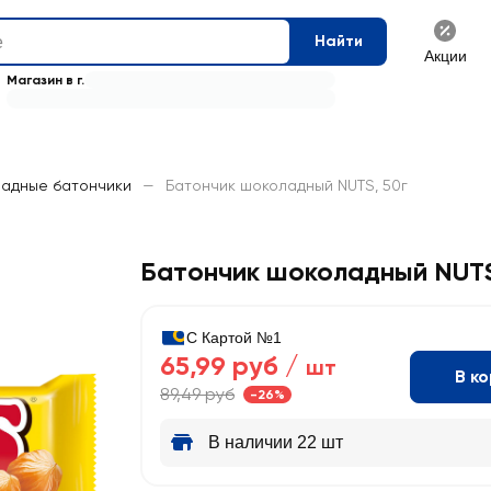
Найти
Акции
Магазин в г.
адные батончики
—
Батончик шоколадный NUTS, 50г
Батончик шоколадный NUT
С Картой №1
65,99 руб /
шт
В к
89,49 руб
-26%
В наличии 22 шт