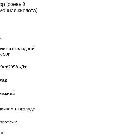
ор (соевый
монная кислота).
S
нчик шоколадный
, 50г
Кал/2058 кДж
лад
ладный
лочном шоколаде
взрослых
ия