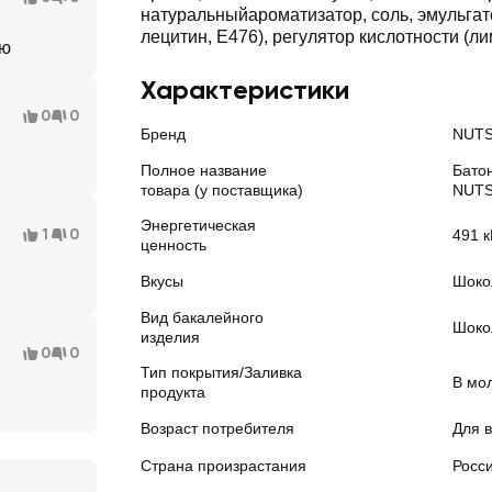
натуральныйароматизатор, соль, эмульгат
лецитин, Е476), регулятор кислотности (ли
аю
Характеристики
0
0
Бренд
NUT
Полное название
Бато
товара (у поставщика)
NUTS
Энергетическая
1
0
491 к
ценность
Вкусы
Шоко
Вид бакалейного
Шоко
изделия
0
0
Тип покрытия/Заливка
В мо
продукта
Возраст потребителя
Для 
Страна произрастания
Росс