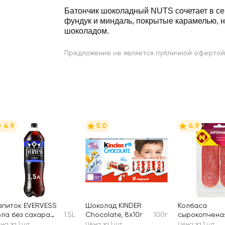
Батончик шоколадный NUTS сочетает в с
фундук и миндаль, покрытые карамелью, 
шоколадом.
Предложение не является публичной офертой
4.9
5.0
4.9
апиток EVERVESS
Шоколад KINDER
Колбаса
ола без сахара
1.5L
Chocolate, 8х10г
100г
сырокопчена
азированный
ОСТАНКИНО
на за 1 шт
Цена за 1 шт
Цена за 1 шт