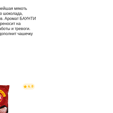
нейшая мякоть
о шоколада,
ов. Аромат БАУНТИ
ереносит на
аботы и тревоги.
 дополнит чашечку
4.8