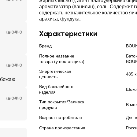
жирных кислот), агент влагоудерживающий
ароматизатор (ванилин), соль. Содержит 
содержать незначительное количество яич
арахиса, фундука.
Характеристики
0
0
Бренд
BOU
Полное название
Бато
товара (у поставщика)
BOUN
0
0
Энергетическая
485 к
ценность
обожаю
Вид бакалейного
Шоко
изделия
0
0
Тип покрытия/Заливка
В мо
продукта
Возраст потребителя
Для в
Страна произрастания
Росс