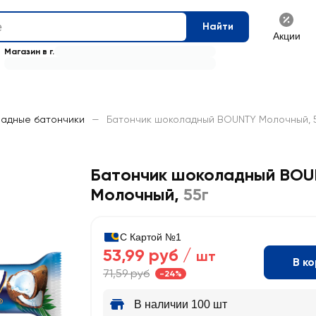
Найти
Акции
Магазин в г.
адные батончики
—
Батончик шоколадный BOUNTY Молочный, 
Батончик шоколадный BO
Молочный
,
55г
С Картой №1
53,99 руб /
шт
В к
71,59 руб
-24%
В наличии 100 шт