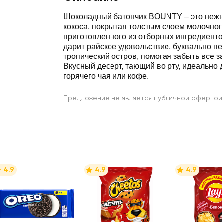
Шоколадный батончик BOUNTY – это неж
кокоса, покрытая толстым слоем молочног
приготовленного из отборных ингредиент
дарит райское удовольствие, буквально п
тропический остров, помогая забыть все з
Вкусный десерт, тающий во рту, идеально
горячего чая или кофе.
Предложение не является публичной офертой
4.9
4.9
4.9