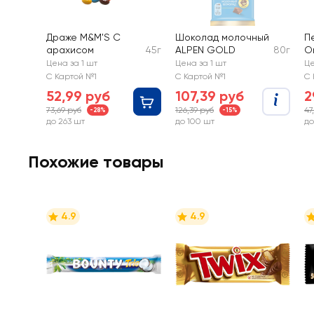
Драже M&M'S С
Шоколад молочный
П
арахисом
45г
ALPEN GOLD
80г
Or
Цена за 1 шт
Цена за 1 шт
Це
С Картой №1
С Картой №1
С 
52,99 руб
107,39 руб
2
73,69 руб
126,39 руб
47
-28%
-15%
до 263 шт
до 100 шт
до
Похожие товары
4.9
4.9