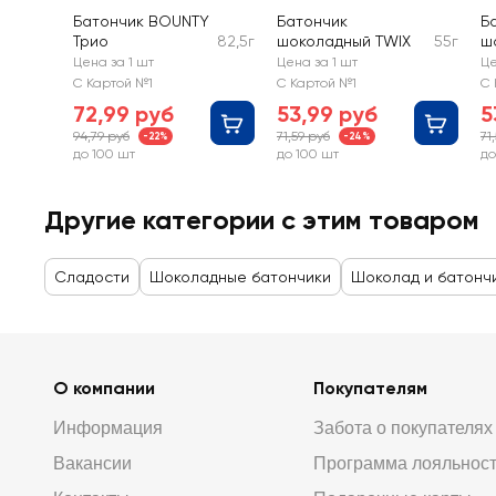
Батончик BOUNTY
Батончик
Б
Трио
82,5г
шоколадный TWIX
55г
ш
с 
Цена за 1 шт
Цена за 1 шт
Це
к
С Картой №1
С Картой №1
С 
72,99 руб
53,99 руб
5
94,79 руб
71,59 руб
71
-22%
-24%
до 100 шт
до 100 шт
до
Другие категории с этим товаром
Сладости
Шоколадные батончики
Шоколад и батонч
О компании
Покупателям
Информация
Забота о покупателях
Вакансии
Программа лояльнос