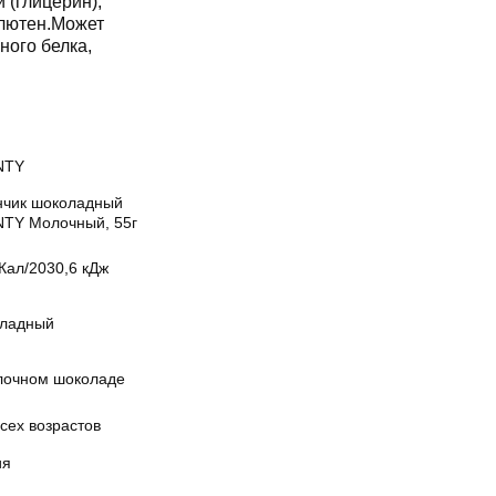
 (глицерин),
глютен.Может
ного белка,
NTY
нчик шоколадный
TY Молочный, 55г
Кал/2030,6 кДж
ладный
лочном шоколаде
сех возрастов
ия