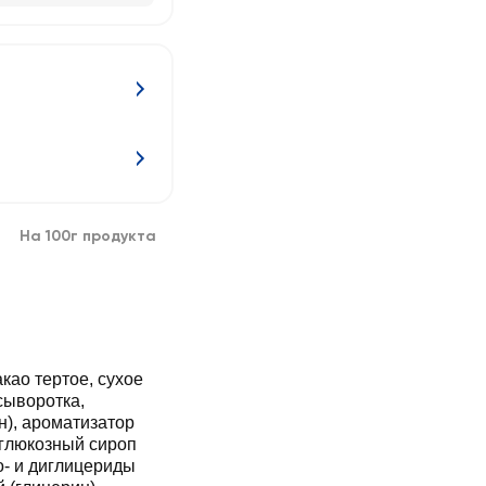
На 100г продукта
као тертое, сухое
сыворотка,
н), ароматизатор
, глюкозный сироп
о- и диглицериды