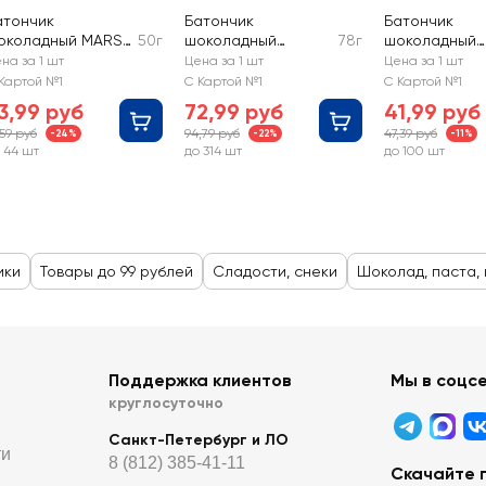
атончик
Батончик
Батончик
околадный MARS
50г
шоколадный
78г
шоколадный
нугой и
BOUNTY Trio
SNICKERS
на за 1 шт
Цена за 1 шт
Цена за 1 шт
арамелью
Райская клубника в
Картой №1
С Картой №1
С Картой №1
белом шоколаде с
3,99 руб
72,99 руб
41,99 руб
кокосом и
,59 руб
94,79 руб
47,39 руб
-24%
-22%
-11%
клубникой
 44 шт
до 314 шт
до 100 шт
ики
Товары до 99 рублей
Сладости, снеки
Шоколад, паста,
Поддержка клиентов
Мы в соцс
круглосуточно
Санкт-Петербург и ЛО
ти
8 (812) 385-41-11
Скачайте 