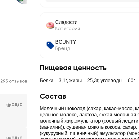
Сладости
Категория
BOUNTY
Бренд
Пищевая ценность
0
Белки – 3,1г, жиры – 25,3г, углеводы – 60г
295 отзывов
Состав
0
0
Молочный шоколад (сахар, какао-масло, ка
цельное молоко, лактоза, сухая молочная 
молочный жир,эмульгатор (соевый лецити
(ванилин)), сушеная мякоть кокоса, сахар
(кукурузный, пшеничный),эмульгатор (мон
0
0