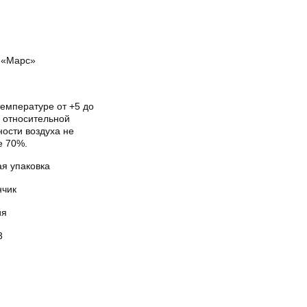
«Марс»
температуре от +5 до
и относительной
ости воздуха не
е 70%.
ая упаковка
нчик
ия
3