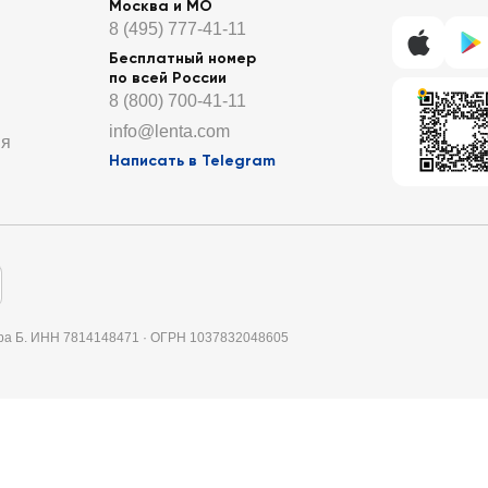
Москва и МО
8 (495) 777-41-11
Бесплатный номер
по всей России
8 (800) 700-41-11
info@lenta.com
ия
Написать в Telegram
итера Б. ИНН 7814148471 · ОГРН 1037832048605