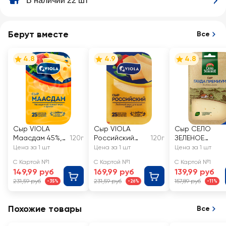
В наличии 22 шт
Берут вместе
Все
4.8
4.9
4.8
Сыр VIOLA
Сыр VIOLA
Сыр СЕЛО
Маасдам 45%,
120г
Российский
120г
ЗЕЛЕНОЕ
нарезка, без
50% нарезка,
Премиум Гауд
Цена за 1 шт
Цена за 1 шт
Цена за 1 шт
змж
без змж
40%, нарезка,
С Картой №1
С Картой №1
С Картой №1
без змж
149,99 руб
169,99 руб
139,99 руб
231,59 руб
231,59 руб
157,89 руб
-35%
-26%
-11%
Похожие товары
Все