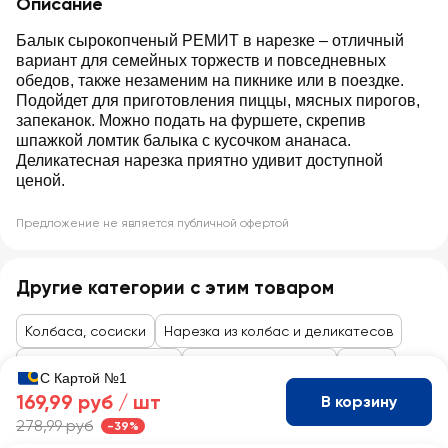
Описание
Балык сырокопченый РЕМИТ в нарезке – отличный
вариант для семейных торжеств и повседневных
обедов, также незаменим на пикнике или в поездке.
Подойдет для приготовления пиццы, мясных пирогов,
запеканок. Можно подать на фуршете, скрепив
шпажкой ломтик балыка с кусочком ананаса.
Деликатесная нарезка приятно удивит доступной
ценой.
Предложение не является публичной офертой
Другие категории с этим товаром
Колбаса, сосиски
Нарезка из колбас и деликатесов
Нарезка деликатесов
Мясные деликатесы
Балык
С Картой №1
169,99 руб /
шт
В корзину
278,99 руб
-39%