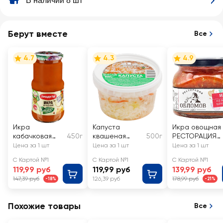
В наличии 8 шт
Берут вместе
Все
4.7
4.3
4.9
Икра
Капуста
Икра овощная
кабачковая
450г
квашеная
500г
РЕСТОРАЦИЯ
ПИКАНТА
ТРАДИЦИИ
ОБЛОМОВ из
Цена за 1 шт
Цена за 1 шт
Цена за 1 шт
ВКУСА
молодых
С Картой №1
С Картой №1
С Картой №1
баклажанов
119,99 руб
119,99 руб
139,99 руб
147,39 руб
126,39 руб
178,99 руб
-18%
-21%
Похожие товары
Все