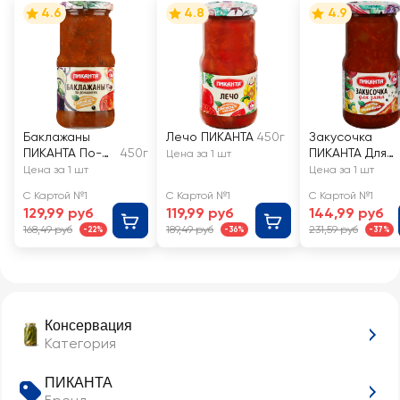
4.6
4.8
4.9
Баклажаны
Лечо ПИКАНТА
450г
Закусочка
ПИКАНТА По-
450г
ПИКАНТА Для
Цена за 1 шт
домашнему
зятя
Цена за 1 шт
Цена за 1 шт
С Картой №1
С Картой №1
С Картой №1
129,99 руб
119,99 руб
144,99 руб
168,49 руб
189,49 руб
231,59 руб
-22%
-36%
-37%
Консервация
Категория
ПИКАНТА