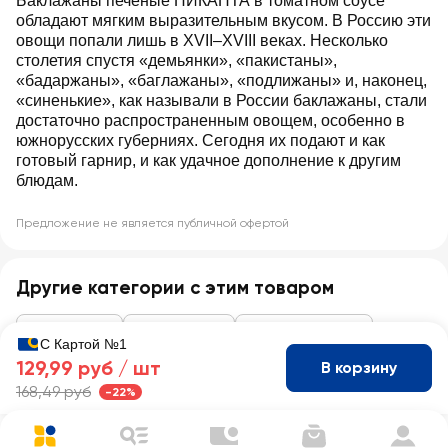
Баклажаны печеные ПИКАНТА в томатном соусе
обладают мягким выразительным вкусом. В Россию эти
овощи попали лишь в XVII–XVIII веках. Несколько
столетия спустя «демьянки», «пакистаны»,
«бадаржаны», «баглажаны», «подлижаны» и, наконец,
«синенькие», как называли в России баклажаны, стали
достаточно распространенным овощем, особенно в
южнорусских губерниях. Сегодня их подают и как
готовый гарнир, и как удачное дополнение к другим
блюдам.
Предложение не является публичной офертой
Другие категории с этим товаром
Консервация
Закуски, икра
Овощные закуски
С Картой №1
129,99 руб /
шт
В корзину
168,49 руб
-22%