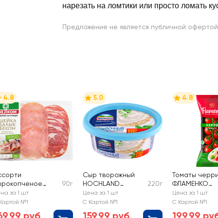
нарезать на ломтики или просто ломать ку
Предложение не является публичной офертой
4.8
5.0
4.8
ссорти
Сыр творожный
Томаты черр
ырокопченое
90г
HOCHLAND
220г
ФЛАМЕНКО
ЕЛКОМ Шейка,
сливочный 60%,
красные
на за 1 шт
Цена за 1 шт
Цена за 1 шт
лык, бекон,
без змж
Картой №1
С Картой №1
С Картой №1
арезка
69,99 руб
159,99 руб
199,99 ру