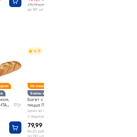
215,78 руб
-21%
до 187 шт
4.8
арни
Из нашей пекарни
ыв
Баллы за отзыв
оком,
Багет с начинкой
НТА
170г
пицца ЛЕНТА FRESH
140г
Цена за 1 шт
С Картой №1
79,99 руб
84,20 руб
до 150 шт