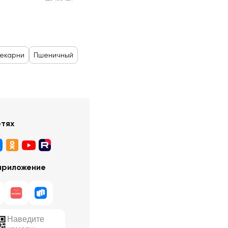
пекарни
Пшеничный
етях
приложение
Наведите