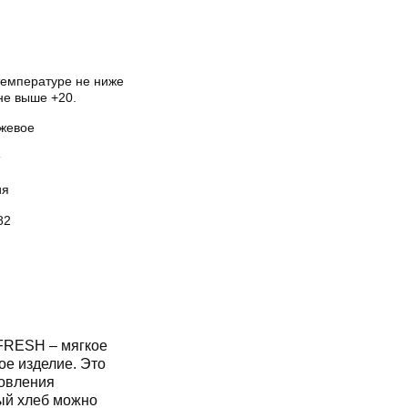
температуре не ниже
не выше +20.
жевое
ия
82
 FRESH – мягкое
ое изделие. Это
товления
ый хлеб можно