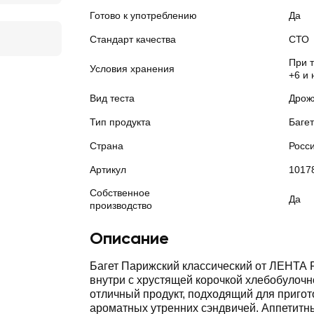
Готово к употреблению
Да
Стандарт качества
СТО
При 
Условия хранения
+6 и 
Вид теста
Дрож
Тип продукта
Багет
Страна
Росс
Артикул
1017
Собственное
Да
производство
Описание
Багет Парижский классический от ЛЕНТА
внутри с хрустящей корочкой хлебобулочн
отличный продукт, подходящий для приго
ароматных утренних сэндвичей. Аппетитн