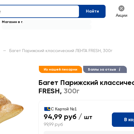
Найти
Акции
Магазин в г.
—
Багет Парижский классический ЛЕНТА FRESH, 300г
Из нашей пекарни
Баллы за отзыв
Багет Парижский классиче
FRESH
,
300г
С Картой №1
94,99 руб /
шт
В к
99,99 руб