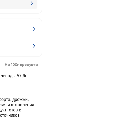
На 100г продукта
углеводы-57,6г
орта, дрожжи,
ремя изготовления
укт готов к
источников