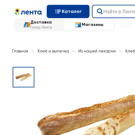
Каталог
Доставка
Магазины
Гипер Лента
Главная
—
Хлеб и выпечка
—
Из нашей пекарни
—
Хлеб