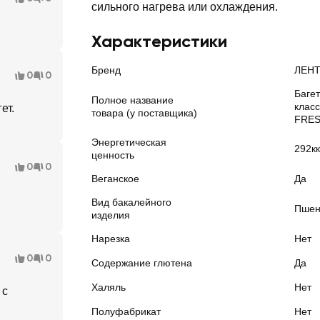
сильного нагрева или охлаждения.
Характеристики
Бренд
ЛЕНТ
0
0
Баге
Полное название
клас
ет.
товара (у поставщика)
FRES
Энергетическая
292к
ценность
0
0
Веганское
Да
Вид бакалейного
Пшен
изделия
Нарезка
Нет
0
0
Содержание глютена
Да
Халяль
Нет
 с
Полуфабрикат
Нет