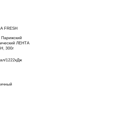
А FRESH
т Парижский
сический ЛЕНТА
H, 300г
кал/1222кДж
ичный