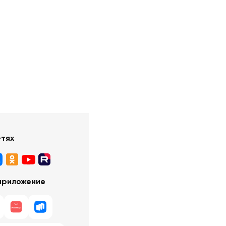
етях
приложение