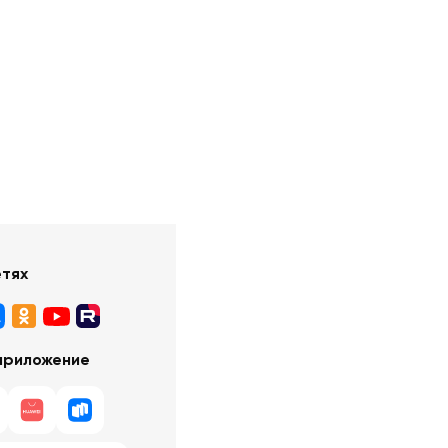
етях
приложение