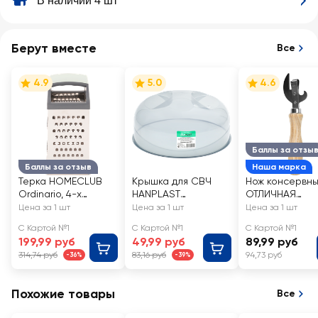
В наличии 4 шт
Берут вместе
Все
4.9
5.0
4.6
Баллы за отзы
Баллы за отзыв
Наша марка
Терка HOMECLUB
Крышка для СВЧ
Нож консервн
Ordinario, 4-х
HANPLAST
ОТЛИЧНАЯ
гранная,
24,5х24,5х10,5см,
ЦЕНА/365 ДНЕЙ
Цена за 1 шт
Цена за 1 шт
Цена за 1 шт
23x10x7,6см,
прозрачная
сталь дерево
С Картой №1
С Картой №1
С Картой №1
нержавеющая
199,99 руб
49,99 руб
89,99 руб
сталь, пластик
314,74 руб
83,16 руб
94,73 руб
-36%
-39%
Похожие товары
Все