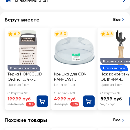
В наличии 3 шт
Берут вместе
Все
4.9
5.0
4.6
Баллы за отзы
Баллы за отзыв
Наша марка
Терка HOMECLUB
Крышка для СВЧ
Нож консервн
Ordinario, 4-х
HANPLAST
ОТЛИЧНАЯ
гранная,
24,5х24,5х10,5см,
ЦЕНА/365 ДНЕЙ
Цена за 1 шт
Цена за 1 шт
Цена за 1 шт
23x10x7,6см,
прозрачная
сталь дерево
С Картой №1
С Картой №1
С Картой №1
нержавеющая
199,99 руб
49,99 руб
89,99 руб
сталь, пластик
314,74 руб
83,16 руб
94,73 руб
-36%
-39%
Похожие товары
Все