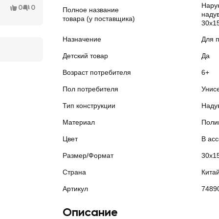
Нару
0
0
Полное название
наду
товара (у поставщика)
30х15
Назначение
Для 
Детский товар
Да
Возраст потребителя
6+
Пол потребителя
Унис
Тип конструкции
Наду
Материал
Поли
Цвет
В ас
Размер/Формат
30х1
Страна
Кита
Артикул
7489
Описание