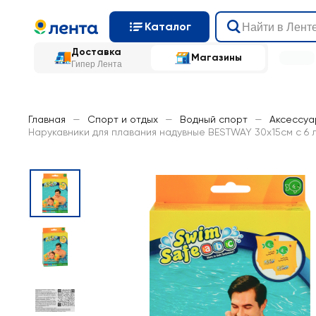
Каталог
Доставка
Магазины
Гипер Лента
Главная
—
Спорт и отдых
—
Водный спорт
—
Аксессуа
Нарукавники для плавания надувные BESTWAY 30х15см с 6 ле