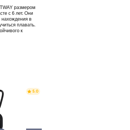
STWAY размером
те с 6 лет. Они
 нахождения в
учиться плавать.
ойчивого к
5.0