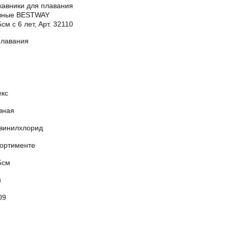
кавники для плавания
вные BESTWAY
см с 6 лет, Арт. 32110
плавания
екс
вная
винилхлорид
сортименте
5см
й
09