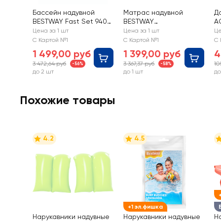
Бассейн надувной
Матрас надувной
Д
BESTWAY Fast Set 940л
BESTWAY
A
183x183x51см, Арт.
203х183х22см, Арт.
А
Цена за 1 шт
Цена за 1 шт
Це
57392
67004
С Картой №1
С Картой №1
С 
1 499,00 руб
1 399,00 руб
4
3 472,64 руб
3 367,37 руб
10
-56%
-58%
до 2 шт
до 1 шт
до
Похожие товары
4.2
4.5
+1 эл.фишка
Нарукавники надувные
Нарукавники надувные
Н