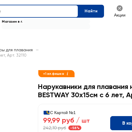
Найти
Акции
Магазин в г.
ры для плавания
—
т, Арт. 32110
+1 эл.фишка
Нарукавники для плавания
BESTWAY 30х15см с 6 лет, Ар
С Картой №1
99,99 руб /
шт
В к
242,10 руб
-58%