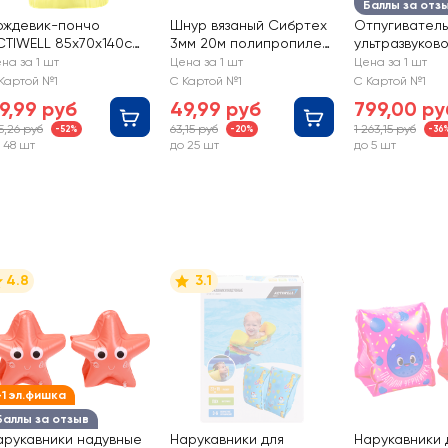
Баллы за отз
ождевик-пончо
Шнур вязаный Сибртех
Отпугиватель
CTIWELL 85х70х140см,
3мм 20м полипропилен
ультразвуков
рт. GVRC02
с сердечником, белый
брелок, Арт. 
на за 1 шт
Цена за 1 шт
Цена за 1 шт
Картой №1
С Картой №1
С Картой №1
9,99 руб
49,99 руб
799,00 ру
5,26 руб
63,15 руб
1 263,15 руб
-52%
-20%
-36
 48 шт
до 25 шт
до 5 шт
4.8
3.1
+1 эл.фишка
Баллы за отзыв
арукавники надувные
Нарукавники для
Нарукавники 