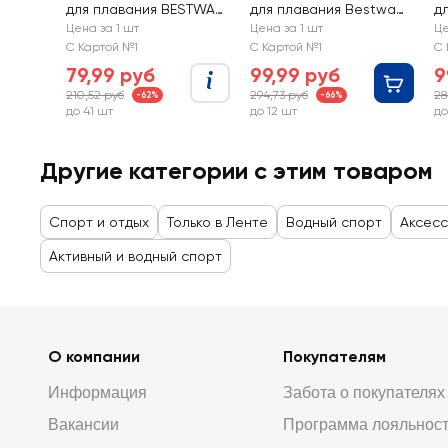
для плавания BESTWAY
для плавания Bestway
д
20х20см, Арт. 32005
Фрукты 23х15см
З
Цена за 1 шт
Цена за 1 шт
Це
А
С Картой №1
С Картой №1
С 
79,99 руб
99,99 руб
9
210,52 руб
294,73 руб
28
-62%
-66%
до 41 шт
до 12 шт
до
Другие категории с этим товаром
Спорт и отдых
Только в Ленте
Водный спорт
Аксесс
Активный и водный спорт
О компании
Покупателям
Информация
Забота о покупателях
Вакансии
Программа лояльнос