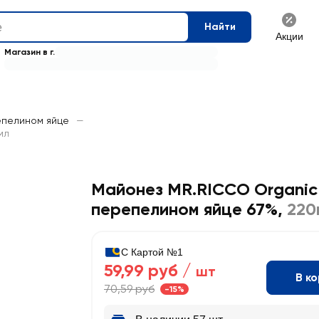
Найти
Акции
Магазин в г.
епелином яйце
—
мл
Майонез MR.RICCO Organic
перепелином яйце 67%
,
220
С Картой №1
59,99 руб /
шт
В к
70,59 руб
-15%