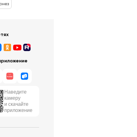
онез
етях
приложение
Наведите
камеру
и скачайте
приложение