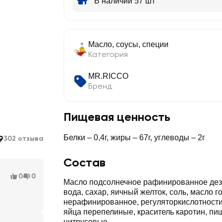
В наличии 57 шт
Масло, соусы, специи
Категория
MR.RICCO
Бренд
Пищевая ценность
9
Белки – 0,4г, жиры – 67г, углеводы – 2г
302 отзыва
Состав
0
0
Масло подсолнечное рафинированное дез
вода, сахар, яичный желток, соль, масло г
нерафинированное, регуляторкислотности 
яйца перепелиные, краситель каротин, п
цитрусовые.