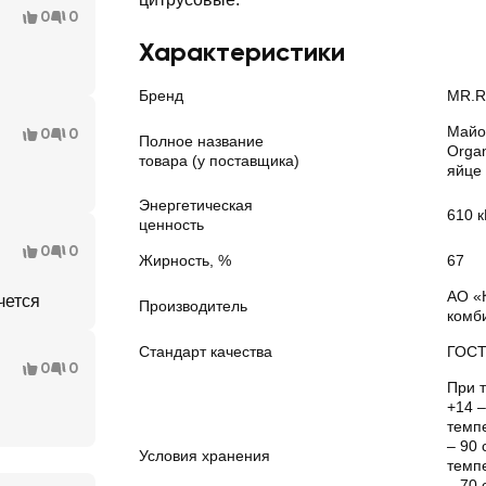
0
0
Характеристики
Бренд
MR.R
Майо
0
0
Полное название
Orga
товара (у поставщика)
яйце
Энергетическая
610 к
ценность
0
0
Жирность, %
67
АО «
очется
Производитель
комб
Стандарт качества
ГОС
0
0
При т
+14 –
темпе
– 90 
Условия хранения
темпе
– 70 