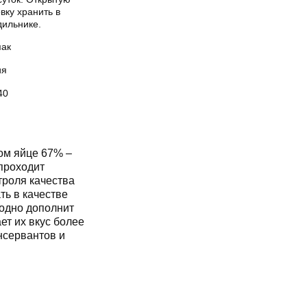
вку хранить в
дильнике.
пак
ия
40
ом яйце 67% –
проходит
роля качества
ть в качестве
ходно дополнит
ет их вкус более
нсервантов и