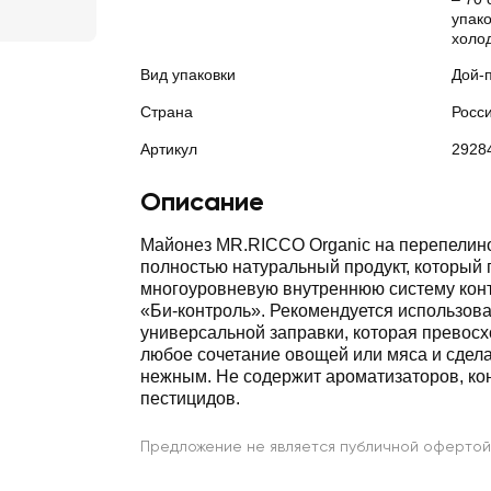
упако
холо
Вид упаковки
Дой-
Страна
Росс
Артикул
2928
Описание
Майонез MR.RICCO Organic на перепелин
полностью натуральный продукт, который 
многоуровневую внутреннюю систему конт
«Би-контроль». Рекомендуется использова
универсальной заправки, которая превос
любое сочетание овощей или мяса и сдела
нежным. Не содержит ароматизаторов, ко
пестицидов.
Предложение не является публичной офертой