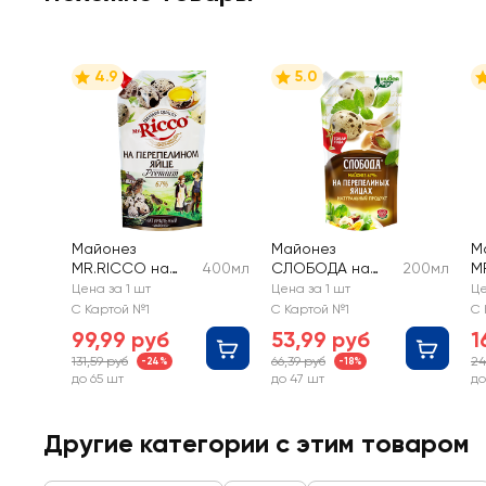
4.9
5.0
Майонез
Майонез
М
MR.RICCO на
400мл
СЛОБОДА на
200мл
M
перепелином
перепелиных
O
Цена за 1 шт
Цена за 1 шт
Це
яйце 67%
яйцах 67%
п
С Картой №1
С Картой №1
С 
я
99,99 руб
53,99 руб
1
131,59 руб
66,39 руб
24
-24%
-18%
до 65 шт
до 47 шт
до
Другие категории с этим товаром