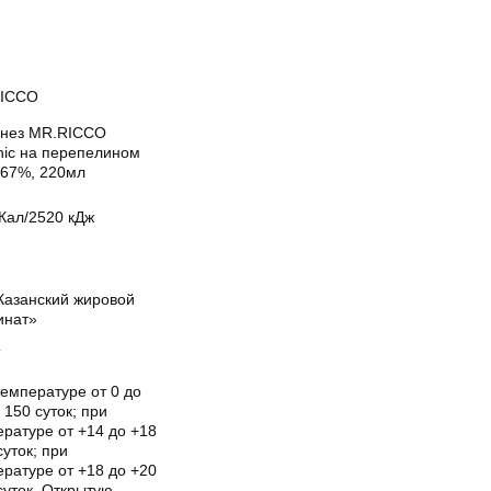
ICCO
нез MR.RICCO
nic на перепелином
 67%, 220мл
Кал/2520 кДж
Казанский жировой
инат»
Т
емпературе от 0 до
 150 суток; при
ратуре от +14 до +18
суток; при
ратуре от +18 до +20
суток. Открытую