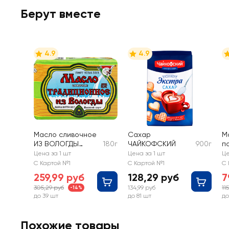
Берут вместе
4.9
4.9
Масло сливочное
Сахар
М
ИЗ ВОЛОГДЫ
180г
ЧАЙКОФСКИЙ
900г
п
Традиционное
е
Цена за 1 шт
Цена за 1 шт
Це
82,5%, без змж
бе
С Картой №1
С Картой №1
С 
259,99 руб
128,29 руб
7
305,29 руб
134,99 руб
11
-14%
до 39 шт
до 81 шт
до
Похожие товары