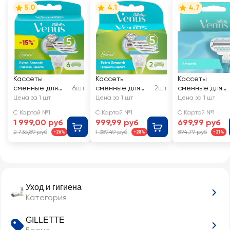
5.0
4.1
4.7
Кассеты
Кассеты
Кассеты
сменные для
6шт
сменные для
2шт
сменные для
бритья GILLETTE
бритья GILLETTE
бритья GILLETT
Цена за 1 шт
Цена за 1 шт
Цена за 1 шт
Venus Embrace
Venus Embrace
Venus Smooth
С Картой №1
С Картой №1
С Картой №1
Extra Smooth
1 999,00 руб
999,99 руб
699,99 руб
2 736,89 руб
1 389,49 руб
894,79 руб
-26%
-28%
-21%
Уход и гигиена
Категория
GILLETTE