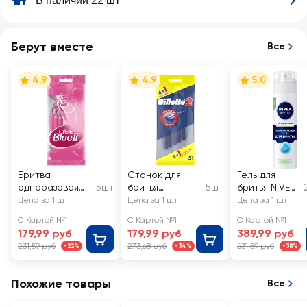
В наличии 22 шт
Берут вместе
Все
4.9
4.9
5.0
Бритва
Станок для
Гель для
одноразовая
5шт
бритья
5шт
бритья NIVEA
женская
одноразовый
Men
Цена за 1 шт
Цена за 1 шт
Цена за 1 шт
GILLETTE
GILLETTE 2,
Успокаиваю
С Картой №1
С Картой №1
С Картой №1
Disposable Blue
4+1шт
щий, для
179,99 руб
179,99 руб
389,99 руб
II
чувствительн
231,59 руб
273,68 руб
631,59 руб
-22%
-34%
-38%
ой кожи
Похожие товары
Все