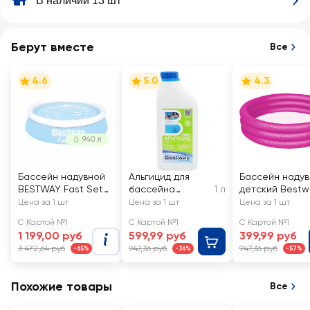
В наличии 13 шт
Берут вместе
Все
4.6
5.0
4.3
Бассейн надувной
Альгицид для
Бассейн наду
BESTWAY Fast Set
бассейна
1 л
детский Bestw
940л 183x183x51см,
BESTWAY
140л бортик с 
Цена за 1 шт
Цена за 1 шт
Цена за 1 шт
Арт. 57392
CHEMICALS
кольцами 122х
С Картой №1
С Картой №1
С Картой №1
Непенящийся,
1 199,00 руб
599,99 руб
399,99 руб
против
3 472,64 руб
947,36 руб
947,36 руб
-65%
-36%
-57%
водорослей, Арт.
B1909211
Похожие товары
Все