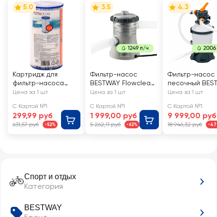
5.0
3.5
4.3
Картридж для
Фильтр-насос
Фильтр-насос
фильтр-насоса
BESTWAY Flowclear
песочный BES
BESTWAY Flowclear
1249л/ч, Арт. 58381
Flowclear 3028
Цена за 1 шт
Цена за 1 шт
Цена за 1 шт
10,6х20,3см, Арт.
Арт. 58515
С Картой №1
С Картой №1
С Картой №1
58012
299,99 руб
1 999,00 руб
9 999,00 руб
631,57 руб
5 262,11 руб
18 946,32 руб
-52%
-62%
-4
Спорт и отдых
Категория
BESTWAY