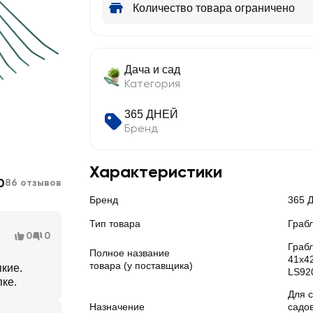
Количество товара ограничено
Дача и сад
Категория
365 ДНЕЙ
Бренд
Характеристики
0
86 отзывов
Бренд
365 
Тип товара
Граб
0
0
Граб
Полное название
41х42
товара (у поставщика)
пкие.
LS92
пке.
Для 
Назначение
садов