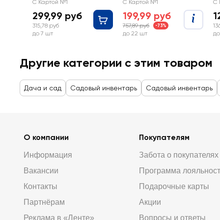
зубьев, с черенком,
оцинкованная сталь,
зу
С Картой №1
С Картой №1
С 
Арт. 332037
Арт. LS9233
А
299,99 руб
199,99 руб
1
315,78 руб
757,89 руб
13
-73%
до 7 шт
до 22 шт
до
Другие категории с этим товаром
Дача и сад
Садовый инвентарь
Садовый инвентарь
О компании
Покупателям
Информация
Забота о покупателях
Вакансии
Программа лояльнос
Контакты
Подарочные карты
Партнёрам
Акции
Реклама в «Ленте»
Вопросы и ответы