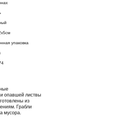
онах
ь
ный
2х5см
онная упаковка
й
74
ные
 и опавшей листвы
зготовлены из
дениям. Грабли
а мусора.