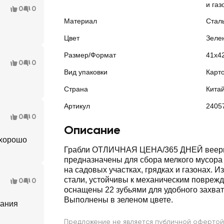
и газ
0
0
Материал
Стал
Цвет
Зеле
Размер/Формат
41х4
0
0
Вид упаковки
Карт
Страна
Кита
Артикул
2405
0
0
Описание
 хорошо
Грабли ОТЛИЧНАЯ ЦЕНА/365 ДНЕЙ веер
предназначены для сбора мелкого мусора
на садовых участках, грядках и газонах. И
стали, устойчивы к механическим повреж
0
0
оснащены 22 зубьями для удобного захват
Выполнены в зеленом цвете.
вания
Предложение не является публичной офертой