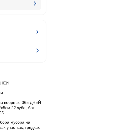
ДНЕЙ
ли
ли веерные 365 ДНЕЙ
х5см 22 зуба, Арт.
05
сбора мусора на
ых участках, грядках