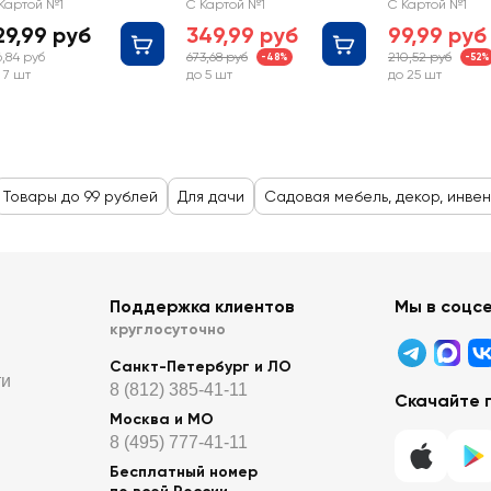
бьев, без черенка,
деревянным черенком
C
Картой №1
С Картой №1
С Картой №1
рт. 332036
29,99 руб
349,99 руб
99,99 руб
6,84 руб
673,68 руб
210,52 руб
-48%
-52%
 7 шт
до 5 шт
до 25 шт
Товары до 99 рублей
Для дачи
Садовая мебель, декор, инве
Поддержка клиентов
Мы в соцс
круглосуточно
Санкт-Петербург и ЛО
ти
8 (812) 385-41-11
Скачайте 
Москва и МО
8 (495) 777-41-11
Бесплатный номер