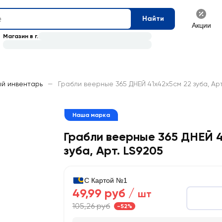
Найти
Акции
Магазин в г.
й инвентарь
—
Грабли веерные 365 ДНЕЙ 41х42х5см 22 зуба, Арт
Наша марка
Грабли веерные 365 ДНЕЙ 4
зуба, Арт. LS9205
С Картой №1
49,99 руб /
шт
105,26 руб
-52%