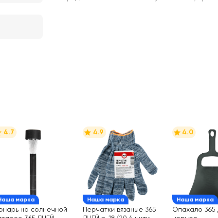
4.7
4.9
4.0
Наша марка
Наша марка
Наша марка
онарь на солнечной
Перчатки вязаные 365
Опахало 365