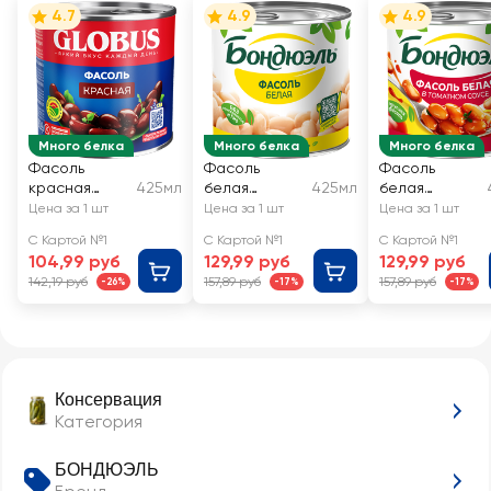
4.7
4.9
4.9
Много белка
Много белка
Много белка
Фасоль
Фасоль
Фасоль
красная
425мл
белая
425мл
белая
GLOBUS
БОНДЮЭЛЬ
БОНДЮЭЛЬ в
Цена за 1 шт
Цена за 1 шт
Цена за 1 шт
томатном
С Картой №1
С Картой №1
С Картой №1
соусе
104,99 руб
129,99 руб
129,99 руб
142,19 руб
157,89 руб
157,89 руб
-26%
-17%
-17%
Консервация
Категория
БОНДЮЭЛЬ