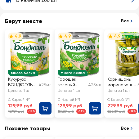
В наличии 100 шт
Берут вместе
Все
4.9
4.9
4.9
Много белка
Много белка
Кукуруза
Горошек
Корнишоны
БОНДЮЭЛЬ
425мл
зеленый
425мл
маринованны
молодая
БОНДЮЭЛЬ
е БОНДЮЭЛЬ
Цена за 1 шт
Цена за 1 шт
Цена за 1 шт
молодой
С Картой №1
С Картой №1
С Картой №1
129,99 руб
129,99 руб
229,99 руб
157,89 руб
157,89 руб
326,39 руб
-17%
-17%
-29%
Похожие товары
Все