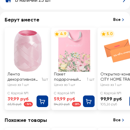
В наличии 23 шт
Берут вместе
Все
4.9
5.0
Лента
Пакет
Открытка-кон
декоративная
1шт
подарочный
1 шт
CITY HOME TR
CITY HOME
CITY HOME
д/денег c
Цена за 1 шт
Цена за 1 шт
Цена за 1 шт
TRADE кокон
TRADE Enamor,
эффектом 16,7
С Картой №1
С Картой №1
С Картой №1
0,5cмх10м
22,7х18х10см,
39,99 руб
59,99 руб
99,99 руб
Арт. M
63,15 руб
84,20 руб
105,26 руб
-36%
-28%
Похожие товары
Все