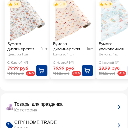
5.0
5.0
4.8
Бумага
Бумага
Бумага
дизайнерская
1шт
дизайнерская
1шт
упаковочная
CITY HOME
CITY HOME
декоративная
Цена за 1 шт
Цена за 1 шт
Цена за 1 шт
TRADE Magic
TRADE Cherry
CITY HOME
С Картой №1
С Картой №1
С Картой №1
Flower 70х100см,
Lady 70х100см,
TRADE И-Го-Го
79,99 руб
79,99 руб
29,99 руб
80г
80г
70х100см
105,26 руб
105,26 руб
105,26 руб
-24%
-24%
-71%
Товары для праздника
Категория
CITY HOME TRADE