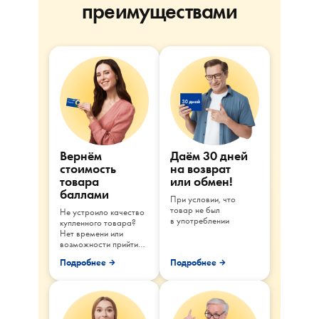
преимуществами
Вернём
Даём 30 дней
стоимость
на возврат
товара
или обмен!
баллами
При условии, что
товар не был
Не устроило качество
в употреблении
купленного товара?
Нет времени или
возможности прийти
в магазин
Подробнее
Подробнее
для возврата?