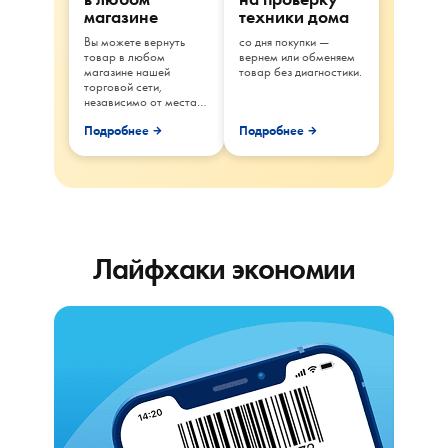
магазине
техники дома
Вы можете вернуть
со дня покупки —
товар в любом
вернем или обменяем
магазине нашей
товар без диагностики.
торговой сети,
независимо от места
покупки.
Подробнее
Подробнее
Лайфхаки экономии