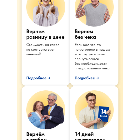
Вернём
Вернём
разницу в цене
без чека
Стоимость на кассе
Если вас что-то
не соответствует
не устроило в нашем
ценнику?
товаре, мы готовы
вернуть деньги
без необходимости
предоставления чека.
Подробнее
Подробнее
Вернём
14 дней
в любом
на проверку