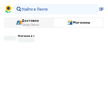
Доставка
Магазины
Гипер Лента
Магазин в г.