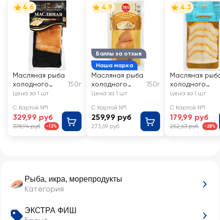
4.6
4.9
4.3
Баллы за отзыв
Наша марка
Масляная рыба
Масляная рыба
Масляная рыб
холодного
150г
холодного
150г
холодного
копчения ДАРЫ
копчения 365
копчения
Цена за 1 шт
Цена за 1 шт
Цена за 1 шт
ОКЕАНА филе-
ДНЕЙ филе-
ЭКСТРА ФИШ
С Картой №1
С Картой №1
С Картой №1
кусок на коже
кусок
ломтики
329,99 руб
259,99 руб
179,99 руб
378,94 руб
273,69 руб
252,63 руб
-12%
-28%
Рыба, икра, морепродукты
Категория
ЭКСТРА ФИШ