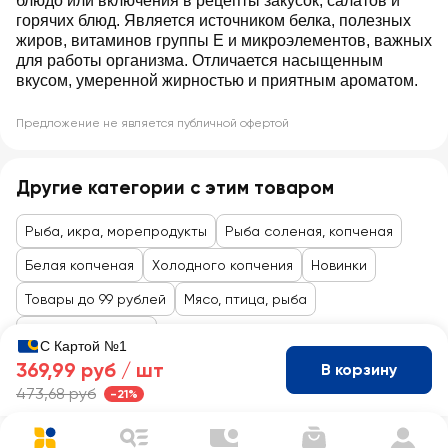
блюдо или включения в рецепты закусок, салатов и
горячих блюд. Является источником белка, полезных
жиров, витаминов группы E и микроэлементов, важных
для работы организма. Отличается насыщенным
вкусом, умеренной жирностью и приятным ароматом.
Предложение не является публичной офертой
Другие категории с этим товаром
Рыба, икра, морепродукты
Рыба соленая, копченая
Белая копченая
Холодного копчения
Новинки
Товары до 99 рублей
Мясо, птица, рыба
Рыба, деликатесы
С Картой №1
369,99 руб /
шт
В корзину
473,68 руб
-21%