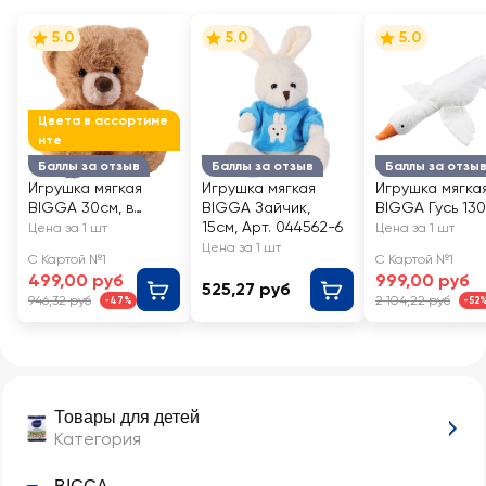
5.0
5.0
5.0
Цвета в ассортиме
нте
Баллы за отзыв
Баллы за отзыв
Баллы за отзы
Игрушка мягкая
Игрушка мягкая
Игрушка мягка
BIGGA 30см, в
BIGGA Зайчик,
BIGGA Гусь 13
ассортименте
15см, Арт. 044562-6
Цена за 1 шт
Цена за 1 шт
Цена за 1 шт
С Картой №1
С Картой №1
499,00 руб
999,00 руб
525,27 руб
946,32 руб
2 104,22 руб
-47%
-52
Товары для детей
Категория