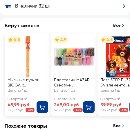
В наличии 32 шт
Берут вместе
Все
4.8
4.9
4.8
Мыльные пузыри
Пластилин MAZARI
Пазл STEP PUZ
BIGGA c
Creative
54 элемента, в
фигурками, 110мл,
суперлегкий, 24
ассортименте
Цена за 1 шт
Цена за 1 шт
Цена за 1 шт
Арт. 2205V0118
цвета, Арт. М-4197-
С Картой №1
С Картой №1
С Картой №1
24
49,99 руб
269,00 руб
39,99 руб
135,79 руб
525,27 руб
105,26 руб
-63%
-48%
-62%
Похожие товары
Все