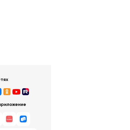
етях
приложение