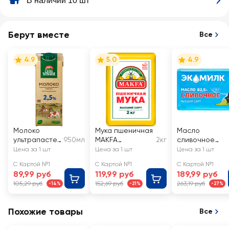
В наличии 10 шт
Берут вместе
Все
4.9
5.0
4.9
Молоко
Мука пшеничная
Масло
ультрапастер
950мл
MAKFA
2кг
сливочное
изованное
хлебопекарная
ЭКОМИЛК
Цена за 1 шт
Цена за 1 шт
Цена за 1 шт
СЕЛО
высший сорт
82,5% высший
С Картой №1
С Картой №1
С Картой №1
ЗЕЛЕНОЕ 2,5%,
сорт, без змж
89,99 руб
119,99 руб
189,99 руб
без змж
105,29 руб
152,69 руб
263,19 руб
-14%
-21%
-27%
Похожие товары
Все