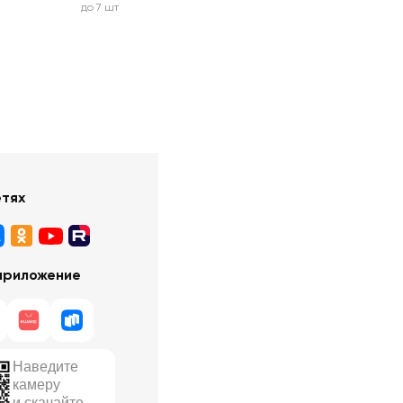
до 7 шт
етях
приложение
Наведите
камеру
и скачайте