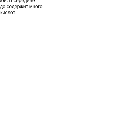
рой. В середине
адо содержит много
кислот.