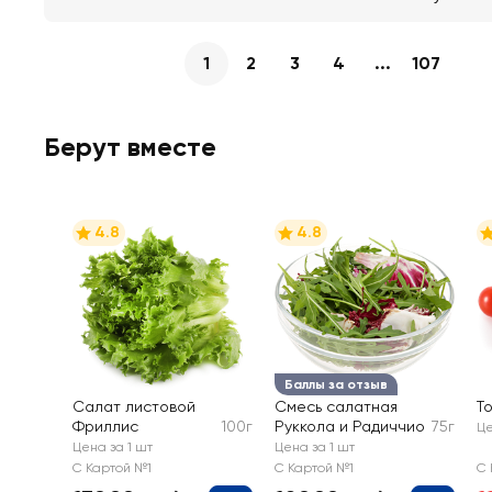
1
2
3
4
...
107
Берут вместе
4.8
4.8
Баллы за отзыв
Салат листовой
Смесь салатная
Т
Фриллис
100г
Руккола и Радиччио
75г
Це
Цена за 1 шт
Цена за 1 шт
С Картой №1
С Картой №1
С 