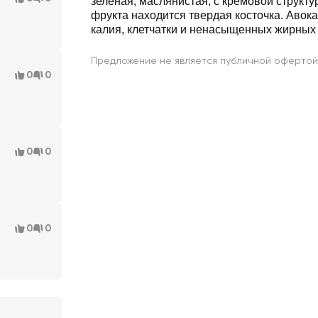
зеленая, маслянистая, с кремовой структу
фрукта находится твердая косточка. Авок
калия, клетчатки и ненасыщенных жирных 
Предложение не является публичной офертой
0
0
0
0
0
0