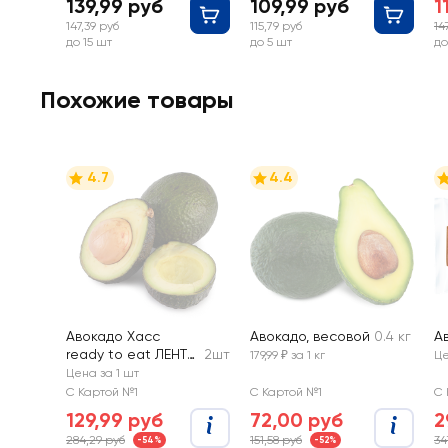
139,99 руб
109,99 руб
1
147,39 руб
115,79 руб
14
до 15 шт
до 5 шт
до
Похожие товары
4.7
4.4
Авокадо Хасс
Авокадо, весовой
0.4 кг
А
ready to eat ЛЕНТА
2шт
179,99 ₽ за 1 кг
Це
FRESH
Цена за 1 шт
С Картой №1
С Картой №1
С 
129,99 руб
72,00 руб
2
284,29 руб
151,58 руб
34
-54%
-52%