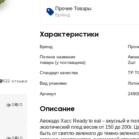
Прочие Товары
Бренд
Характеристики
Бренд
Проч
Полное название
Авока
товара (у поставщика)
2шт
Стандарт качества
ТР Т
.9
532 отзыва
Вид упаковки
Лото
Артикул
2490
0
0
Описание
Авокадо Xacc Ready to eat – вкусный и по
экзотический плод весом от 150 до 200г. 
быть от светло-зеленого до темно-зеленого
0
0