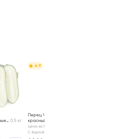
4.9
Перец Чили
ные
0.5 кг
красный, мини
30г
Цена за 1 шт
С Картой №1