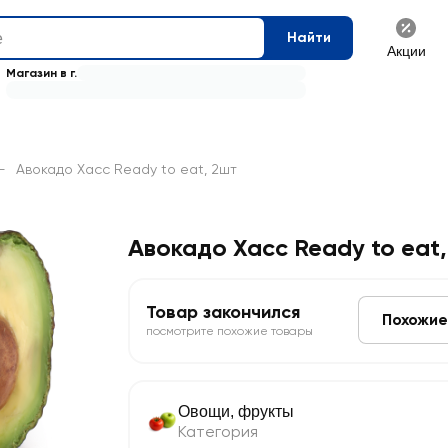
Найти
Акции
Магазин в г.
—
Авокадо Xacc Ready to eat, 2шт
Авокадо Xacc Ready to eat
Товар закончился
Похожие
посмотрите похожие товары
Овощи, фрукты
Категория