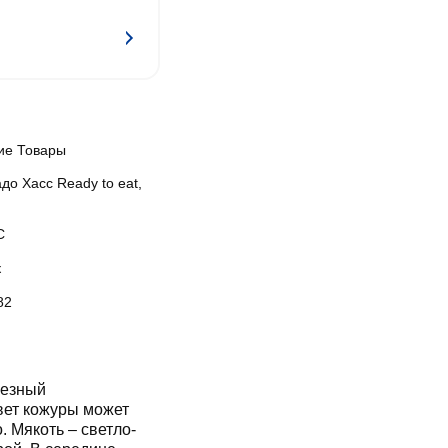
ие Товары
до Xacc Ready to eat,
С
к
82
лезный
Цвет кожуры может
. Мякоть – светло-