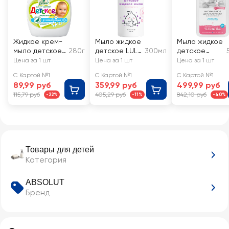
Жидкое крем-
Мыло жидкое
Мыло жидкое
мыло детское
280г
детское LULU
300мл
детское
ВЕСНА с
0+
SYNERGETIC
Цена за 1 шт
Цена за 1 шт
Цена за 1 шт
экстрактом
0+
С Картой №1
С Картой №1
С Картой №1
ромашки
89,99 руб
359,99 руб
499,99 руб
115,79 руб
405,29 руб
842,10 руб
-22%
-11%
-40%
Товары для детей
Категория
ABSOLUT
Бренд