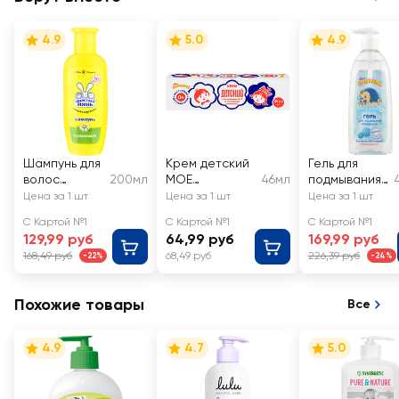
4.9
5.0
4.9
Шампунь для
Крем детский
Гель для
волос
200мл
МОЕ
46мл
подмывания
детский
СОЛНЫШКО
младенцев
Цена за 1 шт
Цена за 1 шт
Цена за 1 шт
УШАСТЫЙ
МОЕ
С Картой №1
С Картой №1
С Картой №1
НЯНЬ
СОЛНЫШКО
129,99 руб
64,99 руб
169,99 руб
168,49 руб
68,49 руб
226,39 руб
-22%
-24%
Похожие товары
Все
4.9
4.7
5.0