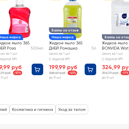
Баллы за отзыв
Наша марка
Наша марка
Баллы за отз
идкое мыло 365
Жидкое мыло 365
Жидкое мыло
НЕЙ Роза
500мл
ДНЕЙ Ромашка
5л
BONVIDA Wate
на за 1 шт
Цена за 1 шт
Цена за 1 шт
Картой №1
С Картой №1
С Картой №1
9,99 руб
199,99 руб
324,99 ру
,79 руб
368,49 руб
394,79 руб
-57%
-45%
-17%
 9 шт
до 9 шт
до 9 шт
блей
Косметика и гигиена
Уход за телом