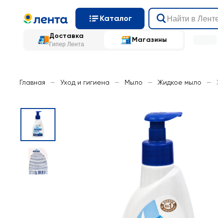
Каталог
Доставка
Магазины
Гипер Лента
Главная
—
Уход и гигиена
—
Мыло
—
Жидкое мыло
—