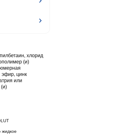
пилбетаин, хлорид
ополимер (и)
фюмерная
 эфир, цинк
атрия или
(и)
OLUT
 жидкое