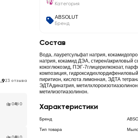
Категория
ABSOLUT
Бренд
Состав
Вода, лауретсульфат натрия, кокамидопро
натрия, кокамид ДЭА, стирен/акриловый с
кокоглюкозид, ПЭГ-7глицерилкокоат, пар
композиция, гидроксидихлордифениловый
пиритион, кислота лимонная, ЭДТА тетран
.9
23 отзыва
ЭДТАдинатрия, метилхлороизотиазолинон 
метилизотиазолинон.
0
0
Характеристики
Бренд
ABS
Тип товара
Мыло
0
0