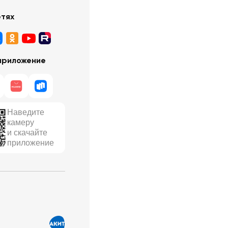
етях
приложение
Наведите
камеру
и скачайте
приложение