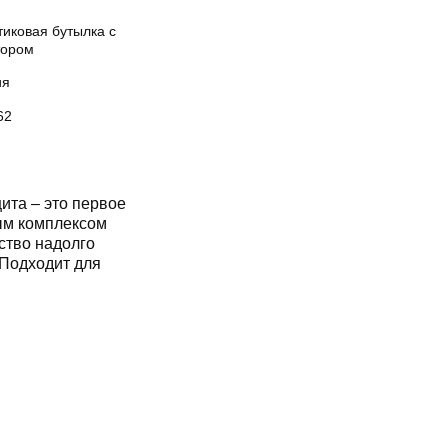
тиковая бутылка с
тором
ия
62
та – это первое
ым комплексом
ство надолго
 Подходит для