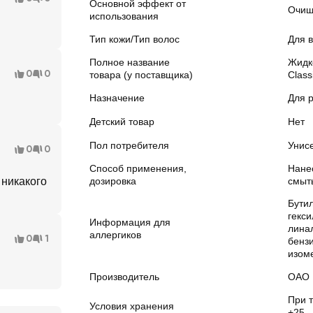
Основной эффект от
Очищ
использования
Тип кожи/Тип волос
Для в
Полное название
Жидк
0
0
товара (у поставщика)
Class
Назначение
Для р
Детский товар
Нет
Пол потребителя
Унис
0
0
Способ применения,
Нанес
 никакого
дозировка
смыт
Бути
гекс
Информация для
лина
аллергиков
0
1
бенз
изом
Производитель
ОАО 
При 
Условия хранения
+25.