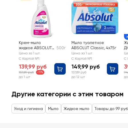
Крем-мыло
Мыло туалетное
Ж
жидкое ABSOLUT
500г
ABSOLUT Classic, 4x75г
Д
Нежное 2в1
Цена за 1 шт
Цена за 1 шт
Це
антибактериальн
С Картой №1
С Картой №1
С 
ое
139,99 руб
149,99 руб
3
157,89 руб
157,89 руб
94
-11%
до 1 шт
до 12 шт
до
Другие категории с этим товаром
Уход и гигиена
Мыло
Жидкое мыло
Товары до 99 ру