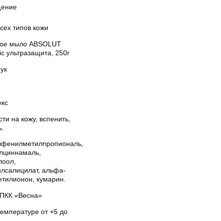
ение
сех типов кожи
ое мыло ABSOLUT
ic ультразащита, 250г
ук
екс
ти на кожу, вспенить,
ь.
лфенилметилпропиональ,
илциннамаль,
лоол,
илсалицилат, альфа-
етилионон, кумарин.
ПКК «Весна»
температуре от +5 до