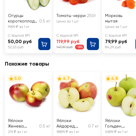
Огурцы
Томаты черри
250г
Морковь
короткоплодн
0.5 кг
мытая
Цена за 1 шт
ые грунтовые,
99,99 ₽ за 1 кг
Цена за 1 шт
весовые
С Картой №1
С Картой №1
С Картой №1
50,00 руб
119,99 руб
79,99 руб
52,63 руб
147,39 руб
84,29 руб
-18%
Похожие товары
5.0
4.7
4.8
Яблоки
Яблоки
Яблоки
Женева,
0.5 кг
Айдаред,
0.7 кг
Гольден,
весовые
весовые
весовые
219 ₽ за 1 кг
189,99 ₽ за 1 кг
169,99 ₽ за 1 кг