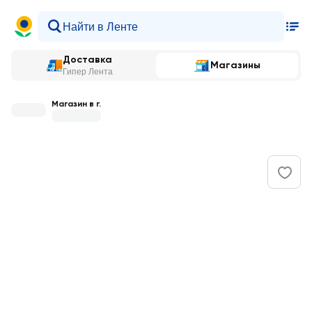
Доставка
Магазины
Гипер Лента
Магазин в г.