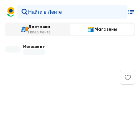
Доставка
Магазины
Гипер Лента
Магазин в г.