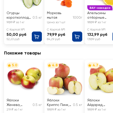
ВАУ-находка
Огурцы
Морковь
Апельсины
короткоплодн
0.5 кг
мытая
1000г
отборные
ые грунтовые,
Навел,
99,99 ₽ за 1 кг
Цена за 1 шт
189,99 ₽ за 1 кг
весовые
весовые
С Картой №1
С Картой №1
С Картой №1
50,00 руб
79,99 руб
132,99 руб
52,63 руб
84,29 руб
139,99 руб
Похожие товары
5.0
4.8
4.7
Яблоки
Яблоки
Яблоки
Женева,
0.5 кг
Криппс Пинк,
0.5 кг
Айдаред,
весовые
весовые
весовые
219 ₽ за 1 кг
189,99 ₽ за 1 кг
189,99 ₽ за 1 кг