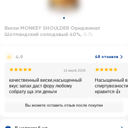
Виски MONKEY SHOULDER Ориджинал
Шотландский солодовый 40%
,
0.7L
4.9
48 отзывов
14 июля 2026
качественный виски,насыщенный
Насыщенный вк
вкус запах даст фору любому
спиртувозности
собрату ща эти деньги
нравится 👍
Вы можете оставить отзыв после покупки