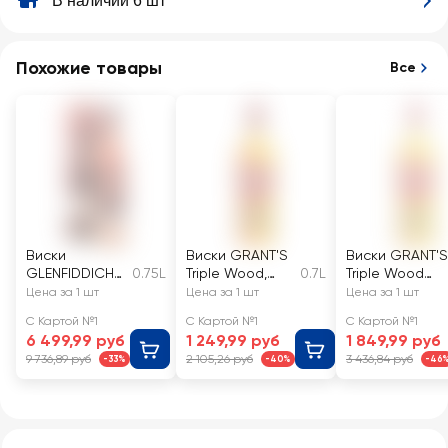
В наличии 6 шт
Похожие товары
Все
Виски
Виски GRANT'S
Виски GRANT'S
GLENFIDDICH
0.75L
Triple Wood,
0.7L
Triple Wood
Шотландский
шотландский
Шотландский
Цена за 1 шт
Цена за 1 шт
Цена за 1 шт
солодовый 15
купажированны
купажированн
С Картой №1
С Картой №1
С Картой №1
лет 40%
й 40%
40–43%
6 499,99 руб
1 249,99 руб
1 849,99 руб
9 736,89 руб
2 105,26 руб
3 436,84 руб
-33%
-40%
-46