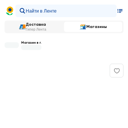
Доставка
Магазины
Гипер Лента
Магазин в г.