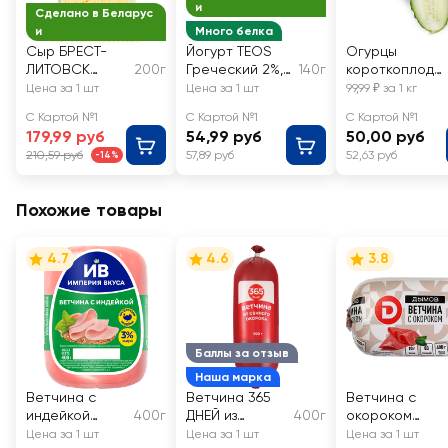
и
Сделано в Беларус
и
Много белка
Сыр БРЕСТ-
Йогурт TEOS
Огурцы
ЛИТОВСК
200г
Греческий 2%,
140г
короткоплодн
Сливочный
без змж
ые грунтовые,
Цена за 1 шт
Цена за 1 шт
99,99 ₽ за 1 кг
50%, без змж
весовые
С Картой №1
С Картой №1
С Картой №1
179,99 руб
54,99 руб
50,00 руб
210,59 руб
57,89 руб
52,63 руб
-14%
Похожие товары
4.7
4.6
3.8
Баллы за отзыв
Наша марка
Ветчина с
Ветчина 365
Ветчина с
индейкой
400г
ДНЕЙ из
400г
окороком
ИМПЕРИЯ
свиного
ДЫМОВ
Цена за 1 шт
Цена за 1 шт
Цена за 1 шт