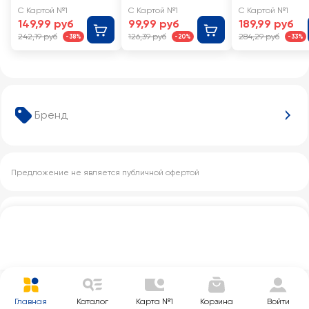
ВКУСА
окорока
С Картой №1
С Картой №1
С Картой №1
149,99 руб
99,99 руб
189,99 руб
242,19 руб
126,39 руб
284,29 руб
-38%
-20%
-33%
Бренд
Предложение не является публичной офертой
Другие категории с этим товаром
Главная
Каталог
Карта №1
Корзина
Войти