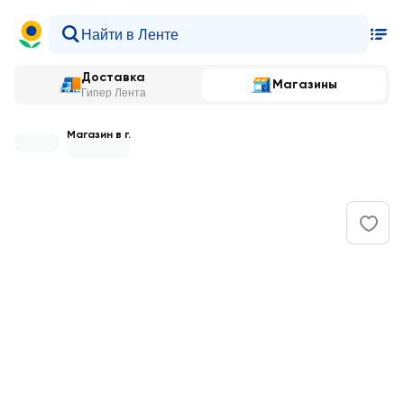
Доставка
Магазины
Гипер Лента
Магазин в г.