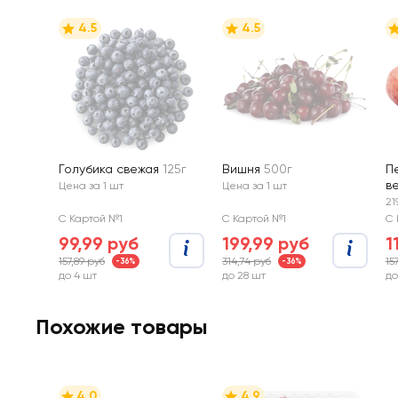
4.5
4.5
Голубика свежая
125г
Вишня
500г
П
в
Цена за 1 шт
Цена за 1 шт
21
С Картой №1
С Картой №1
С 
99,99 руб
199,99 руб
1
157,89 руб
314,74 руб
15
-36%
-36%
до 4 шт
до 28 шт
до
Похожие товары
4.0
4.9