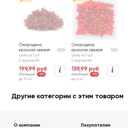
Смородина
Смородина
красная свежая
250г
красная свежая
125г
Цена за 1 шт
Цена за 1 шт
С Картой №1
С Картой №1
199,99 руб
159,99 руб
314,74 руб
242,19 руб
-36%
-33%
до 15 шт
до 3 шт
Другие категории с этим товаром
О компании
Покупателям