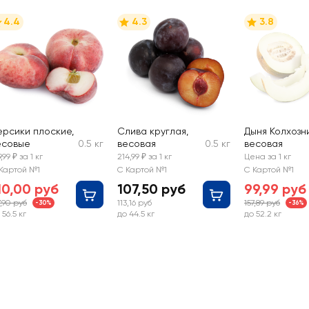
4.4
4.3
3.8
ерсики плоские,
Слива круглая,
Дыня Колхозн
есовые
0.5 кг
весовая
0.5 кг
весовая
9,99 ₽ за 1 кг
214,99 ₽ за 1 кг
Цена за 1 кг
Картой №1
С Картой №1
С Картой №1
10,00 руб
107,50 руб
99,99 руб
7,90 руб
113,16 руб
157,89 руб
-30%
-36%
 56.5 кг
до 44.5 кг
до 52.2 кг