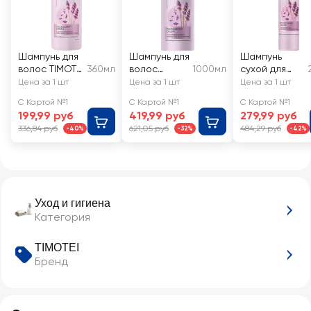
Шампунь для
Шампунь для
Шампунь
волос TIMOTEI
360мл
волос
1000мл
сухой для
Роскошный
TIMOTEI
волос
Цена за 1 шт
Цена за 1 шт
Цена за 1 шт
объем
Роскошный
TIMOTEI
С Картой №1
С Картой №1
С Картой №1
объем
Роскошный
199,99 руб
419,99 руб
279,99 руб
объем
336,84 руб
621,05 руб
484,29 руб
-40%
-32%
-42%
Уход и гигиена
Категория
TIMOTEI
Бренд