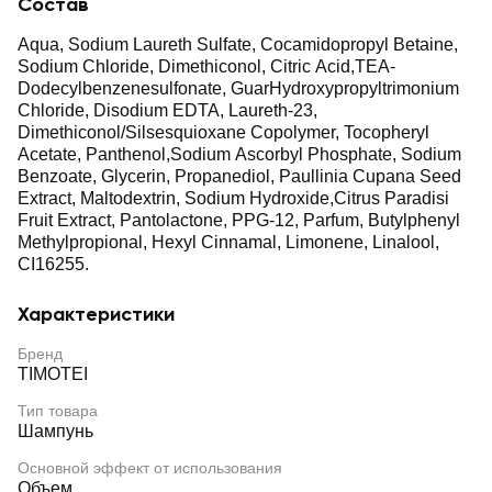
Состав
Aqua, Sodium Laureth Sulfate, Cocamidopropyl Betaine,
Sodium Chloride, Dimethiconol, Citric Acid,TEA-
Dodecylbenzenesulfonate, GuarHydroxypropyltrimonium
Chloride, Disodium EDTA, Laureth-23,
Dimethiconol/Silsesquioxane Copolymer, Tocopheryl
Acetate, Panthenol,Sodium Ascorbyl Phosphate, Sodium
Benzoate, Glycerin, Propanediol, Paullinia Cupana Seed
Extract, Maltodextrin, Sodium Hydroxide,Citrus Paradisi
Fruit Extract, Pantolactone, PPG-12, Parfum, Butylphenyl
Methylpropional, Hexyl Cinnamal, Limonene, Linalool,
CI16255.
Характеристики
Бренд
TIMOTEI
Тип товара
Шампунь
Основной эффект от использования
Объем