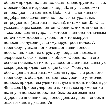
объем» придаст вашим волосам головокружительный,
стойкий объем и здоровый вид. Шампунь содержит
инновационный комплекс Botanik-З – специально
подобранное сочетание полностью натуральных
ингредиентов (экстракты, масла), витаминов В5‚ С, Е,
ухаживающих компонентов. Среди таких компонентов
– экстракт семян гуараны, которая является отличным
источником кофеина, укрепляет и тонизирует
волосяные луковицы, стимулирует рост волос. А
грейпфрут увлажняет и очищает ваши волосы,
восстанавливает их структуру, придавая локонам
здоровый блеск и пышный объем. Средства на его
основе повышают их тонус, восстанавливают сальную
секрецию, придают сияющий блеск. Формула,
обогащенная экстрактами семян гуараны и розового
грейпфрута, обладает легкой текстурой, не утяжеляет
волосы, придает им удивительную мягкость и объем до
48 часов. При регулярном и длительном применении
шампуня волосы перестают быстро загрязняться.
Здоровый внешний вид волос день за днем! Теперь в
эксклюзивном дизайне Vin