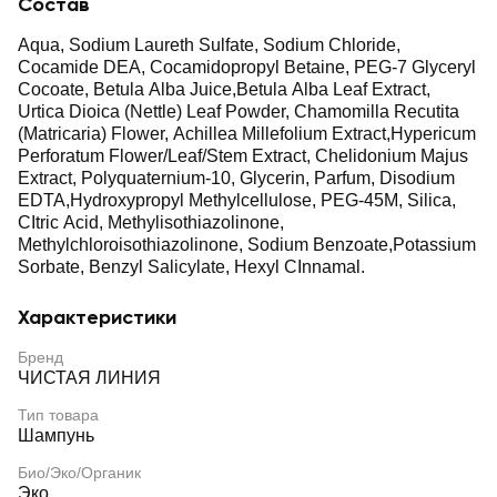
Состав
Aqua, Sodium Laureth Sulfate, Sodium Chloride,
Cocamide DEA, Cocamidopropyl Betaine, PEG-7 Glyceryl
Cocoate, Betula Alba Juice,Betula Alba Leaf Extract,
Urtica Dioica (Nettle) Leaf Powder, Chamomilla Recutita
(Matricaria) Flower, Achillea Millefolium Extract,Hypericum
Perforatum Flower/Leaf/Stem Extract, Chelidonium Majus
Extract, Polyquaternium-10, Glycerin, Parfum, Disodium
EDTA,Hydroxypropyl Methylcellulose, PEG-45M, Silica,
CItric Acid, Methylisothiazolinone,
Methylchloroisothiazolinone, Sodium Benzoate,Potassium
Sorbate, Benzyl Salicylate, Hexyl CInnamal.
Характеристики
Бренд
ЧИСТАЯ ЛИНИЯ
Тип товара
Шампунь
Био/Эко/Органик
Эко