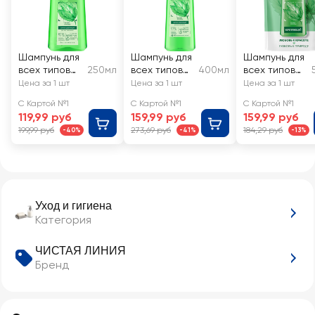
Шампунь для
Шампунь для
Шампунь для
всех типов
250мл
всех типов
400мл
всех типов
волос
волос
волос
Цена за 1 шт
Цена за 1 шт
Цена за 1 шт
ЧИСТАЯ
ЧИСТАЯ
ЧИСТАЯ
С Картой №1
С Картой №1
С Картой №1
ЛИНИЯ
ЛИНИЯ
ЛИНИЯ
119,99 руб
159,99 руб
159,99 руб
Крапива
Крапива, на
Укрепляющи
199,99 руб
273,69 руб
184,29 руб
-40%
-41%
-13%
укрепляющий
отваре
й на отваре
целебных
целебных
трав
трав
Уход и гигиена
Категория
ЧИСТАЯ ЛИНИЯ
Бренд