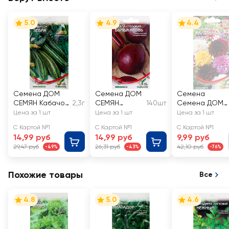
5.0
4.9
4.4
Семена ДОМ
Семена ДОМ
Семена
СЕМЯН Кабачок
2,3г
СЕМЯН
140шт
Семена ДОМ
Зебра
Свекла Бычья
СЕМЯН
Цена за 1 шт
Цена за 1 шт
Цена за 1 шт
кровь
Георгина
С Картой №1
С Картой №1
С Картой №1
Маленькая
14,99 руб
14,99 руб
9,99 руб
леди
29,47 руб
26,31 руб
42,10 руб
-49%
-43%
-76%
Похожие товары
Все
4.8
5.0
4.6