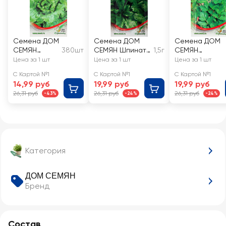
Семена ДОМ
Семена ДОМ
Семена ДОМ
СЕМЯН
380шт
СЕМЯН Шпинат
1,5г
СЕМЯН
Салат Азарт
Матадор
Сельдерей
Цена за 1 шт
Цена за 1 шт
Цена за 1 шт
листовой
С Картой №1
С Картой №1
С Картой №1
Нежный
14,99 руб
19,99 руб
19,99 руб
26,31 руб
26,31 руб
26,31 руб
-43%
-24%
-24%
Категория
ДОМ СЕМЯН
Бренд
Состав